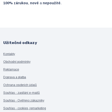
100% zárukou
,
nové
a
nepoužité
.
Užitečné odkazy
Kontakty
Obchodní podmínky
Reklamace
Doprava a platba
Ochrana osobních údajů
Souhlas - zasílání e-mailů
Souhlas - Ověřeno zákazníky
Souhlas - cookies, remarketing