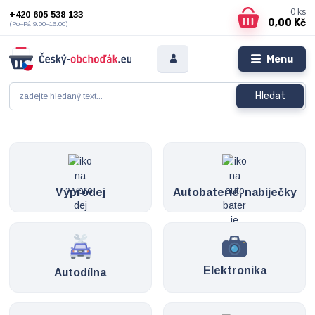
0
ks
+420 605 538 133
0,00 Kč
(Po–Pá 9:00–16:00)
Menu
Hledat
Výprodej
Autobaterie, nabíječky
Elektronika
Autodílna