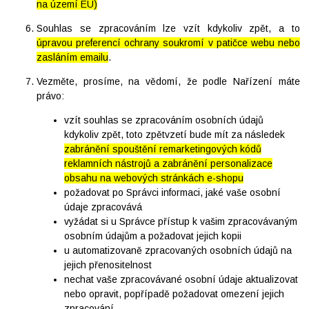
na území EU)
Souhlas se zpracováním lze vzít kdykoliv zpět, a to
úpravou preferencí ochrany soukromí v patičce webu nebo
zasláním emailu
.
Vezměte, prosíme, na vědomí, že podle Nařízení máte
právo:
vzít souhlas se zpracováním osobních údajů
kdykoliv zpět, toto zpětvzetí bude mít za následek
zabránění spouštění remarketingových kódů
reklamních nástrojů a zabránění personalizace
obsahu na webových stránkách e-shopu
požadovat po Správci informaci, jaké vaše osobní
údaje zpracovává
vyžádat si u Správce přístup k vašim zpracovávaným
osobním údajům a požadovat jejich kopii
u automatizovaně zpracovaných osobních údajů na
jejich přenositelnost
nechat vaše zpracovávané osobní údaje aktualizovat
nebo opravit, popřípadě požadovat omezení jejich
zpracování