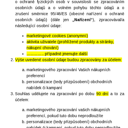
o ochraně fyzických osob v souvislosti se zpracováním
osobních údajů a o volném pohybu těchto údajů a o
zrušení směrnice 95/46/ES (obecné nařízení o ochraně
osobních údajů) (dále jen
„Nařízení“
), zpracovával/a
následující osobní údaje:
marketingové cookies (anonymní)
aktivita uživatele (prohlížené produkty a stránky,
nákupní chování)
………….. případně jmenujte další
Výše uvedené osobní údaje budou zpracovány za účelem:
marketingového zpracování Vašich nákupních
preferencí
personalizace (tedy přizpůsobení) obchodních
nabídek či kampaní
Souhlas udělujete na zpracování po dobu
90 dní
a to za
účelem:
marketingového zpracování vašich nákupních
preferencí, pokud tuto dobu neprodloužíte
personalizace (tedy přizpůsobení) obchodních
nabídek či kampaní, pokud tuto dobu neprodloužíte