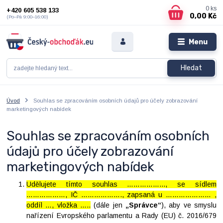
0
ks
+420 605 538 133
0,00 Kč
(Po–Pá 9:00–16:00)
Menu
Hledat
Úvod
Souhlas se zpracováním osobních údajů pro účely zobrazování
marketingových nabídek
Souhlas se zpracováním osobních
údajů pro účely zobrazování
marketingových nabídek
Udělujete tímto souhlas ……………..., se sídlem
………………, IČ ………………., zapsaná u ………………… ,
oddíl …, vložka …..
(dále jen
„Správce“
), aby ve smyslu
nařízení Evropského parlamentu a Rady (EU) č. 2016/679