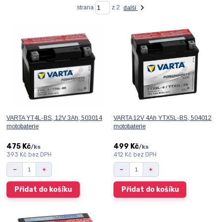
strana
z 2
další
VARTA YT4L-BS, 12V 3Ah, 503014
VARTA 12V 4Ah YTX5L-BS, 504012
motobaterie
motobaterie
475 Kč
499 Kč
/
ks
/
ks
393 Kč
bez DPH
412 Kč
bez DPH
Přidat do košíku
Přidat do košíku