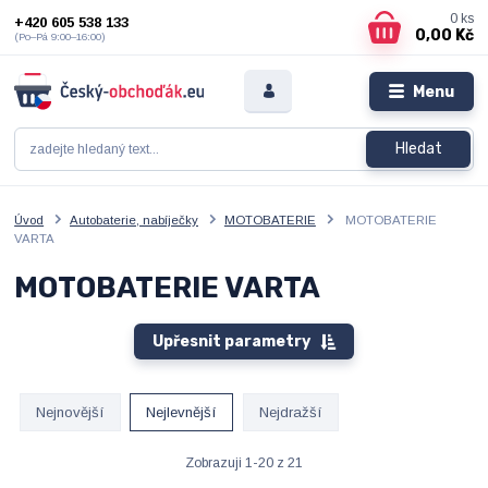
0
ks
+420 605 538 133
0,00 Kč
(Po–Pá 9:00–16:00)
Menu
Hledat
Úvod
Autobaterie, nabíječky
MOTOBATERIE
MOTOBATERIE
VARTA
MOTOBATERIE VARTA
Upřesnit parametry
Nejnovější
Nejlevnější
Nejdražší
Zobrazuji 1-20 z 21