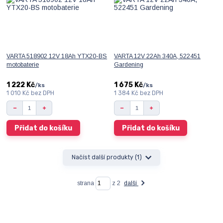
VARTA 518902 12V 18Ah YTX20-BS
VARTA 12V 22Ah 340A, 522451
motobaterie
Gardening
1 222 Kč
1 675 Kč
/
ks
/
ks
1 010 Kč
bez DPH
1 384 Kč
bez DPH
Přidat do košíku
Přidat do košíku
Načíst další produkty (1)
strana
z 2
další