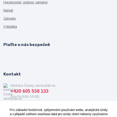
Horolezectví, outdoor, camping
Nářadí
Zahrada
Cyklistika
Plaťte u nás bezpečně
Kontakt
Infolinka Český-obchoďák.eu
+420 605 538 133
(Po–Pá 9:00–16:00)
info@cesky-obchodak.eu
Pro základní funkčnost, zpříjemnění používání webu, analytické účely
a v případě udělení souhlasu také pro účely cílení reklamy využíváme