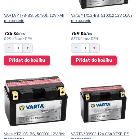
VARTA YT7B-BS, 507901, 12V 7Ah
Varta YTX12-BS, 510012 12V 10Ah
motobaterie
motobaterie
725 Kč
759 Kč
/
ks
/
ks
599 Kč
bez DPH
627 Kč
bez DPH
Přidat do košíku
Přidat do košíku
Varta YTZ10S-BS, 508901 12V 8Ah
VARTA 509902 12V 8Ah YT9B-BS