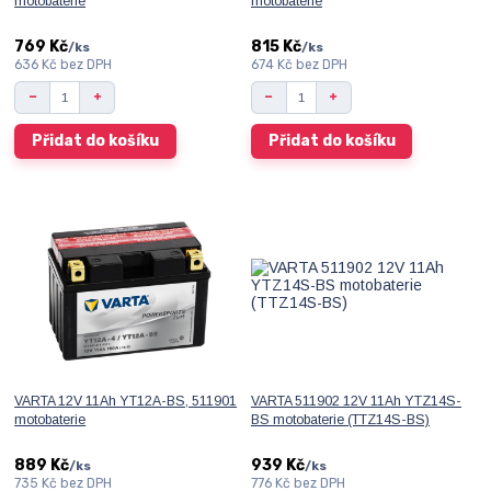
motobaterie
motobaterie
769 Kč
815 Kč
/
ks
/
ks
636 Kč
bez DPH
674 Kč
bez DPH
Přidat do košíku
Přidat do košíku
VARTA 12V 11Ah YT12A-BS, 511901
VARTA 511902 12V 11Ah YTZ14S-
motobaterie
BS motobaterie (TTZ14S-BS)
889 Kč
939 Kč
/
ks
/
ks
735 Kč
bez DPH
776 Kč
bez DPH