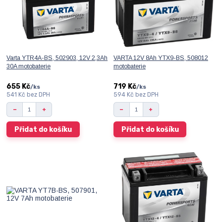
Varta YTR4A-BS, 502903, 12V 2,3Ah
VARTA 12V 8Ah YTX9-BS, 508012
30A motobaterie
motobaterie
655 Kč
719 Kč
/
ks
/
ks
541 Kč
bez DPH
594 Kč
bez DPH
Přidat do košíku
Přidat do košíku