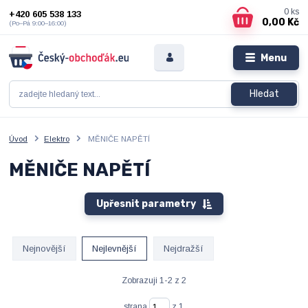
0
ks
+420 605 538 133
0,00 Kč
(Po–Pá 9:00–16:00)
Menu
Hledat
Úvod
Elektro
MĚNIČE NAPĚTÍ
MĚNIČE NAPĚTÍ
Upřesnit parametry
Nejnovější
Nejlevnější
Nejdražší
Zobrazuji 1-2 z 2
strana
z 1