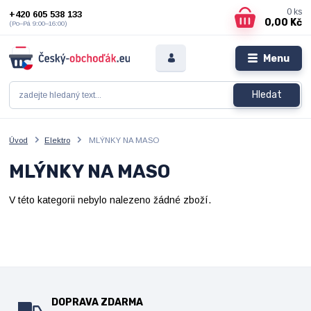
0
ks
+420 605 538 133
0,00 Kč
(Po–Pá 9:00–16:00)
Menu
Hledat
Úvod
Elektro
MLÝNKY NA MASO
MLÝNKY NA MASO
V této kategorii nebylo nalezeno žádné zboží.
DOPRAVA ZDARMA