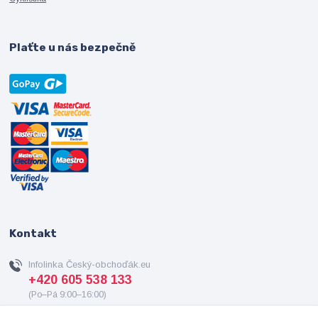
Plaťte u nás bezpečně
Kontakt
Infolinka Český-obchoďák.eu
+420 605 538 133
(Po–Pá 9:00–16:00)