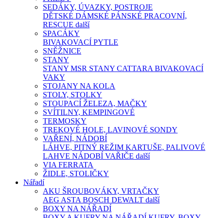
SEDÁKY, ÚVAZKY, POSTROJE
DĚTSKÉ
DÁMSKÉ
PÁNSKÉ
PRACOVNÍ,
RESCUE
další
SPACÁKY
BIVAKOVACÍ PYTLE
SNĚŽNICE
STANY
STANY MSR
STANY CATTARA
BIVAKOVACÍ
VAKY
STOJANY NA KOLA
STOLY, STOLKY
STOUPACÍ ŽELEZA, MAČKY
SVÍTILNY, KEMPINGOVÉ
TERMOSKY
TREKOVÉ HOLE, LAVINOVÉ SONDY
VAŘENÍ, NÁDOBÍ
LÁHVE, PITNÝ REŽIM
KARTUŠE, PALIVOVÉ
LAHVE
NÁDOBÍ
VAŘIČE
další
VIA FERRATA
ŽIDLE, STOLIČKY
Nářadí
AKU ŠROUBOVÁKY, VRTAČKY
AEG
ASTA
BOSCH
DEWALT
další
BOXY NA NÁŘADÍ
BOXY A KUFRY NA NÁŘADÍ
KUFRY, BOXY