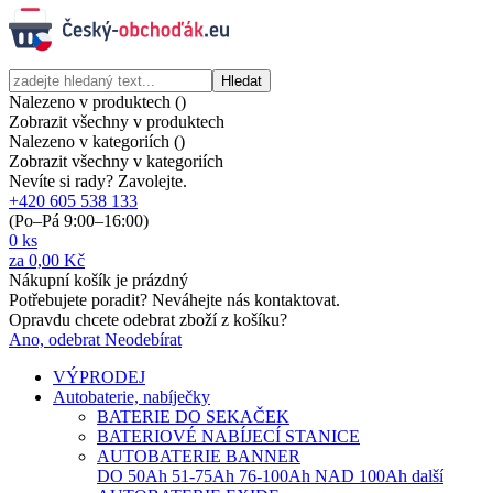
Hledat
Nalezeno v produktech (
)
Zobrazit všechny v produktech
Nalezeno v kategoriích (
)
Zobrazit všechny v kategoriích
Nevíte si rady? Zavolejte.
+420 605 538 133
(Po–Pá 9:00–16:00)
0
ks
za
0,00 Kč
Nákupní košík je prázdný
Potřebujete poradit? Neváhejte nás kontaktovat.
Opravdu chcete odebrat zboží z košíku?
Ano, odebrat
Neodebírat
VÝPRODEJ
Autobaterie, nabíječky
BATERIE DO SEKAČEK
BATERIOVÉ NABÍJECÍ STANICE
AUTOBATERIE BANNER
DO 50Ah
51-75Ah
76-100Ah
NAD 100Ah
další