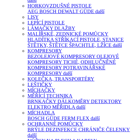
další
HORKOVZDUŠNÉ PISTOLE
AEG
BOSCH
DEWALT
GÜDE
další
LISY
LEPÍCÍ PISTOLE
LÁMAČKY DLAŽBY
MALÍŘSKÉ, ZEDNICKÉ POMŮCKY
HLADÍTKA
STŘÍKACÍ PISTOLE, STANICE
ŠTĚTKY, ŠTĚTCE
ŠPACHTLE, LŽÍCE
další
KOMPRESORY
BEZOLEJOVÉ KOMPRESORY
OLEJOVÉ
KOMPRESORY
TICHÉ, ODHLUČNĚNÉ
KOMPRESORY
POTRAVINÁŘSKÉ
KOMPRESORY
další
KOLEČKA, TRANSPORTÉRY
LEŠTIČKY
MÍCHAČKY
MĚŘÍCÍ TECHNIKA
BRNKAČKY
DÁLKOMĚRY
DETEKTORY
ELEKTRO MĚŘIDLA
další
MÍCHADLA
BOSCH
GÜDE
FERM
FLEX
další
OCHRANNÉ POMŮCKY
BRÝLE
DEZINFEKCE
CHRÁNIČE
ČELENKY
další