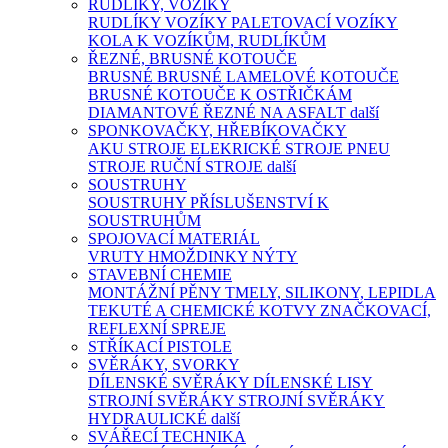
RUDLÍKY, VOZÍKY
RUDLÍKY
VOZÍKY
PALETOVACÍ VOZÍKY
KOLA K VOZÍKŮM, RUDLÍKŮM
ŘEZNÉ, BRUSNÉ KOTOUČE
BRUSNÉ
BRUSNÉ LAMELOVÉ KOTOUČE
BRUSNÉ KOTOUČE K OSTŘIČKÁM
DIAMANTOVÉ ŘEZNÉ NA ASFALT
další
SPONKOVAČKY, HŘEBÍKOVAČKY
AKU STROJE
ELEKRICKÉ STROJE
PNEU
STROJE
RUČNÍ STROJE
další
SOUSTRUHY
SOUSTRUHY
PŘÍSLUŠENSTVÍ K
SOUSTRUHŮM
SPOJOVACÍ MATERIÁL
VRUTY
HMOŽDINKY
NÝTY
STAVEBNÍ CHEMIE
MONTÁŽNÍ PĚNY
TMELY, SILIKONY, LEPIDLA
TEKUTÉ A CHEMICKÉ KOTVY
ZNAČKOVACÍ,
REFLEXNÍ SPREJE
STŘÍKACÍ PISTOLE
SVĚRÁKY, SVORKY
DÍLENSKÉ SVĚRÁKY
DÍLENSKÉ LISY
STROJNÍ SVĚRÁKY
STROJNÍ SVĚRÁKY
HYDRAULICKÉ
další
SVÁŘECÍ TECHNIKA