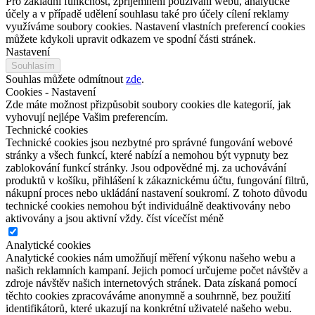
Pro základní funkčnost, zpříjemnění používání webu, analytické
účely a v případě udělení souhlasu také pro účely cílení reklamy
využíváme soubory cookies. Nastavení vlastních preferencí cookies
můžete kdykoli upravit odkazem ve spodní části stránek.
Nastavení
Souhlasím
Souhlas můžete odmítnout
zde
.
Cookies - Nastavení
Zde máte možnost přizpůsobit soubory cookies dle kategorií, jak
vyhovují nejlépe Vašim preferencím.
Technické cookies
Technické cookies jsou nezbytné pro správné fungování webové
stránky a všech funkcí, které nabízí a nemohou být vypnuty bez
zablokování funkcí stránky. Jsou odpovědné mj. za uchovávání
produktů v košíku, přihlášení k zákaznickému účtu, fungování filtrů,
nákupní proces nebo ukládání nastavení soukromí. Z tohoto důvodu
technické cookies nemohou být individuálně deaktivovány nebo
aktivovány a jsou aktivní vždy.
číst více
číst méně
Analytické cookies
Analytické cookies nám umožňují měření výkonu našeho webu a
našich reklamních kampaní. Jejich pomocí určujeme počet návštěv a
zdroje návštěv našich internetových stránek. Data získaná pomocí
těchto cookies zpracováváme anonymně a souhrnně, bez použití
identifikátorů, které ukazují na konkrétní uživatelé našeho webu.