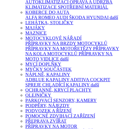
AUTOKLIMATIZACÍ
OPRAVA A ÚDRŽBA
KLIMATIZACE
SPOTŘEBNÍ MATERIÁL
KOBERCE DO AUTA
ALFA ROMEO
AUDI
ŠKODA
HYUNDAI
další
LEHÁTKA, STOLIČKY
MAJÁKY
MAZNICE
MOTOCYKLOVÉ NÁŘADÍ
PŘÍPRAVKY NA BRZDY MOTOCYKLŮ
PŘÍPRAVKY NA MOTOŘETĚZY
PŘÍPRAVKY
NA KOLA MOTOCYKLŮ
PŘÍPRAVKY NA
MOTO VIDLICE
další
MYCÍ DOPLŇKY
MYČKY SOUČÁSTEK
NÁPLNĚ, KAPALINY
ADBLUE KAPALINY
ADITIVA
COCKPIT
SPREJE
CHLADÍCÍ KAPALINY
další
OCHRANNÉ, KRYCÍ PLACHTY
OLEJNIČKY
PARKOVACÍ SENZORY, KAMERY
PODPĚRY, NÁJEZDY
PODVOZEK A ŘÍZENÍ
POMOCNÉ ZDVIHACÍ ZAŘÍZENÍ
PŘEPRAVA ZVÍŘAT
PŘÍPRAVKY NA MOTOR