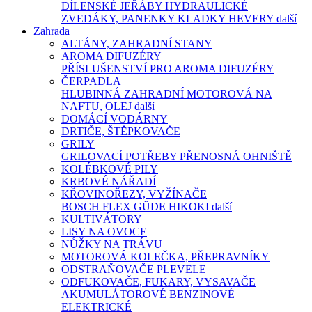
DÍLENSKÉ JEŘÁBY
HYDRAULICKÉ
ZVEDÁKY, PANENKY
KLADKY
HEVERY
další
Zahrada
ALTÁNY, ZAHRADNÍ STANY
AROMA DIFUZÉRY
PŘÍSLUŠENSTVÍ PRO AROMA DIFUZÉRY
ČERPADLA
HLUBINNÁ
ZAHRADNÍ
MOTOROVÁ
NA
NAFTU, OLEJ
další
DOMÁCÍ VODÁRNY
DRTIČE, ŠTĚPKOVAČE
GRILY
GRILOVACÍ POTŘEBY
PŘENOSNÁ OHNIŠTĚ
KOLÉBKOVÉ PILY
KRBOVÉ NÁŘADÍ
KŘOVINOŘEZY, VYŽÍNAČE
BOSCH
FLEX
GÜDE
HIKOKI
další
KULTIVÁTORY
LISY NA OVOCE
NŮŽKY NA TRÁVU
MOTOROVÁ KOLEČKA, PŘEPRAVNÍKY
ODSTRAŇOVAČE PLEVELE
ODFUKOVAČE, FUKARY, VYSAVAČE
AKUMULÁTOROVÉ
BENZINOVÉ
ELEKTRICKÉ