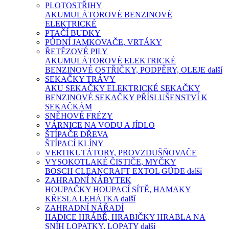
PLOTOSTŘIHY
AKUMULÁTOROVÉ
BENZINOVÉ
ELEKTRICKÉ
PTAČÍ BUDKY
PŮDNÍ JAMKOVAČE, VRTÁKY
ŘETĚZOVÉ PILY
AKUMULÁTOROVÉ
ELEKTRICKÉ
BENZINOVÉ
OSTŘIČKY, PODPĚRY, OLEJE
další
SEKAČKY TRÁVY
AKU SEKAČKY
ELEKTRICKÉ SEKAČKY
BENZINOVÉ SEKAČKY
PŘÍSLUŠENSTVÍ K
SEKAČKÁM
SNĚHOVÉ FRÉZY
VÁRNICE NA VODU A JÍDLO
ŠTÍPAČE DŘEVA
ŠTÍPACÍ KLÍNY
VERTIKUTÁTORY, PROVZDUŠŇOVAČE
VYSOKOTLAKÉ ČISTIČE, MYČKY
BOSCH
CLEANCRAFT
EXTOL
GÜDE
další
ZAHRADNÍ NÁBYTEK
HOUPAČKY
HOUPACÍ SÍTĚ, HAMAKY
KŘESLA
LEHÁTKA
další
ZAHRADNÍ NÁŘADÍ
HADICE
HRÁBĚ, HRABIČKY
HRABLA NA
SNÍH
LOPATKY, LOPATY
další