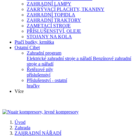
ZAHRADNÍ LAMPY
ZAKRÝVACÍ PLACHTY, TKANINY
ZAHRADNÍ TOPIDLA
ZAHRADNÍ TRAKTORY
ZAMETACÍ STROJE
PŘÍSLUŠENSTVÍ, OLEJE
STOJANY NA KOLA
Ptačí budky, krmítka
Ostatní Cibet
Zahradní program
Elektrické zahradní stroje a nářadí
Benzínové zahradní
stroje a nářadí
Řetězové pily
příslušenství
Příslušenství - ostatní
hračky
Více
Úvod
Zahrada
ZAHRADNÍ NÁŘADÍ