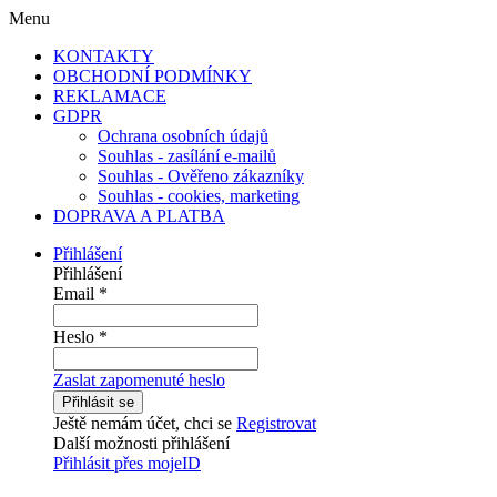
Menu
KONTAKTY
OBCHODNÍ PODMÍNKY
REKLAMACE
GDPR
Ochrana osobních údajů
Souhlas - zasílání e-mailů
Souhlas - Ověřeno zákazníky
Souhlas - cookies, marketing
DOPRAVA A PLATBA
Přihlášení
Přihlášení
Email
*
Heslo
*
Zaslat zapomenuté heslo
Přihlásit se
Ještě nemám účet, chci se
Registrovat
Další možnosti přihlášení
Přihlásit přes mojeID