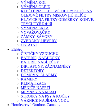
VÝMĚNA KOL
VÝMĚNA OLEJE
KLEŠTĚ NA OLEJOVÉ FILTRY
KLÍČE NA
OLEJOVÉ FILTRY
MISKOVITÉ KLÍČE -
HLAVICE NA FILTRY
ODMĚRKY, KONVE,
TRYCHTÝŘE
další
VÝMĚNA SKLA
VYVAŽOVAČKY
ZÁMKY, ZÁVORY
ZVEDÁKY, HEVERY
OSTATNÍ
Elektro
ČISTIČKY VZDUCHU
BATERIE, NABÍJEČKY
BATERIE
NABÍJEČKY
DIKTAFONY, ZÁZNAMNÍKY
DETEKTORY
DOMOVNÍ ALARMY
KAMERY
KLIMATIZACE
MĚNIČE NAPĚTÍ
MLÝNKY NA MASO
STROJKY NA PSY A KOČKY
VÁRNICE NA JÍDLO, VODU
Horolezectví, Outdoor, Camping