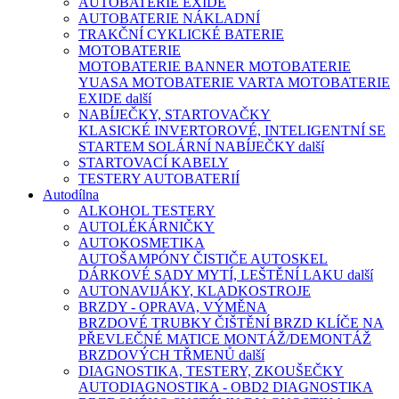
AUTOBATERIE EXIDE
AUTOBATERIE NÁKLADNÍ
TRAKČNÍ CYKLICKÉ BATERIE
MOTOBATERIE
MOTOBATERIE BANNER
MOTOBATERIE
YUASA
MOTOBATERIE VARTA
MOTOBATERIE
EXIDE
další
NABÍJEČKY, STARTOVAČKY
KLASICKÉ
INVERTOROVÉ, INTELIGENTNÍ
SE
STARTEM
SOLÁRNÍ NABÍJEČKY
další
STARTOVACÍ KABELY
TESTERY AUTOBATERIÍ
Autodílna
ALKOHOL TESTERY
AUTOLÉKÁRNIČKY
AUTOKOSMETIKA
AUTOŠAMPÓNY
ČISTIČE AUTOSKEL
DÁRKOVÉ SADY
MYTÍ, LEŠTĚNÍ LAKU
další
AUTONAVIJÁKY, KLADKOSTROJE
BRZDY - OPRAVA, VÝMĚNA
BRZDOVÉ TRUBKY
ČIŠTĚNÍ BRZD
KLÍČE NA
PŘEVLEČNÉ MATICE
MONTÁŽ/DEMONTÁŽ
BRZDOVÝCH TŘMENŮ
další
DIAGNOSTIKA, TESTERY, ZKOUŠEČKY
AUTODIAGNOSTIKA - OBD2
DIAGNOSTIKA