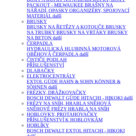
PACKOUT - MILWAUKEE
BRAŠNY NA
NÁŘADÍ, OPASKY
ORGANIZÉRY, SPOJOVACÍ
MATERIÁL
další
BRUSKY
BRUSKY NA ŘETĚZY A KOTOUČE
BRUSKY
NA TRUBKY
BRUSKY NA VRTÁKY
BRUSKY
NA BETON
další
ČERPADLA
HYDRAULICKÁ
HLUBINNÁ
MOTOROVÁ
OBĚHOVÁ ČERPADLA
další
ČISTIČE PODLAH
PŘÍSLUŠENSTVÍ
DLABAČKY
ELEKTROCENTRÁLY
EXTOL
GÜDE
HAHN & SOHN
KÖNNER &
SÖHNEN
další
FRÉZKY, DRÁŽKOVAČKY
BOSCH
DEWALT
GÜDE
HITACHI - HIKOKI
další
FRÉZY NA SNÍH, HRABLA SNĚHOVÁ
SNĚHOVÉ FRÉZY
HRABLA NA SNÍH
HOBLOVKY, PROTAHOVAČKY
PŘÍSLUŠENSTVÍ K HOBLOVKÁM
HOBLÍKY
BOSCH
DEWALT
EXTOL
HITACHI - HIKOKI