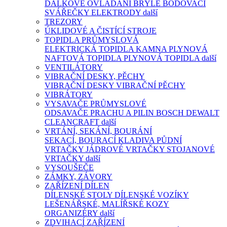
DÁLKOVÉ OVLÁDÁNÍ
BRÝLE
BODOVACÍ
SVÁŘEČKY
ELEKTRODY
další
TREZORY
ÚKLIDOVÉ A ČISTÍCÍ STROJE
TOPIDLA PRŮMYSLOVÁ
ELEKTRICKÁ TOPIDLA
KAMNA PLYNOVÁ
NAFTOVÁ TOPIDLA
PLYNOVÁ TOPIDLA
další
VENTILÁTORY
VIBRAČNÍ DESKY, PĚCHY
VIBRAČNÍ DESKY
VIBRAČNÍ PĚCHY
VIBRÁTORY
VYSAVAČE PRŮMYSLOVÉ
ODSAVAČE PRACHU A PILIN
BOSCH
DEWALT
CLEANCRAFT
další
VRTÁNÍ, SEKÁNÍ, BOURÁNÍ
SEKACÍ, BOURACÍ KLADIVA
PŮDNÍ
VRTAČKY
JÁDROVÉ VRTAČKY
STOJANOVÉ
VRTAČKY
další
VYSOUŠEČE
ZÁMKY, ZÁVORY
ZAŘÍZENÍ DÍLEN
DÍLENSKÉ STOLY
DÍLENSKÉ VOZÍKY
LEŠENÁŘSKÉ, MALÍŘSKÉ KOZY
ORGANIZÉRY
další
ZDVIHACÍ ZAŘÍZENÍ