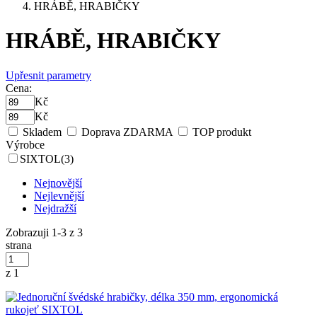
HRÁBĚ, HRABIČKY
HRÁBĚ, HRABIČKY
Upřesnit parametry
Cena:
Kč
Kč
Skladem
Doprava ZDARMA
TOP produkt
Výrobce
SIXTOL
(3)
Nejnovější
Nejlevnější
Nejdražší
Zobrazuji 1-3 z 3
strana
z 1