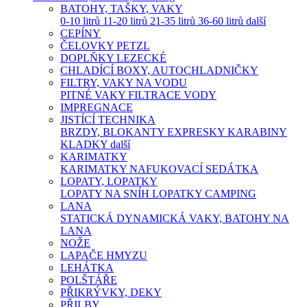
BATOHY, TAŠKY, VAKY
0-10 litrů
11-20 litrů
21-35 litrů
36-60 litrů
další
CEPÍNY
ČELOVKY PETZL
DOPLŇKY LEZECKÉ
CHLADÍCÍ BOXY, AUTOCHLADNIČKY
FILTRY, VAKY NA VODU
PITNÉ VAKY
FILTRACE VODY
IMPREGNACE
JISTÍCÍ TECHNIKA
BRZDY, BLOKANTY
EXPRESKY
KARABINY
KLADKY
další
KARIMATKY
KARIMATKY
NAFUKOVACÍ SEDÁTKA
LOPATY, LOPATKY
LOPATY NA SNÍH
LOPATKY CAMPING
LANA
STATICKÁ
DYNAMICKÁ
VAKY, BATOHY NA
LANA
NOŽE
LAPAČE HMYZU
LEHÁTKA
POLŠTÁŘE
PŘIKRÝVKY, DEKY
PŘILBY