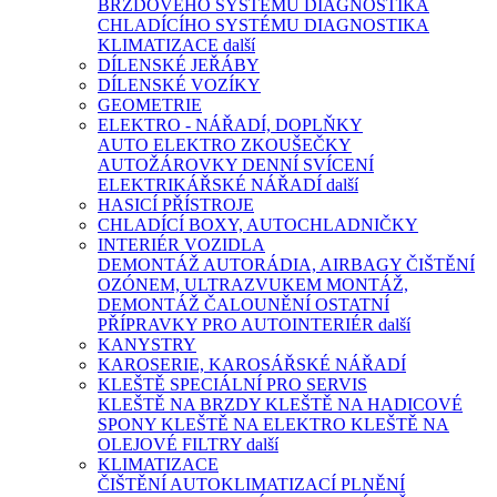
BRZDOVÉHO SYSTÉMU
DIAGNOSTIKA
CHLADÍCÍHO SYSTÉMU
DIAGNOSTIKA
KLIMATIZACE
další
DÍLENSKÉ JEŘÁBY
DÍLENSKÉ VOZÍKY
GEOMETRIE
ELEKTRO - NÁŘADÍ, DOPLŇKY
AUTO ELEKTRO ZKOUŠEČKY
AUTOŽÁROVKY
DENNÍ SVÍCENÍ
ELEKTRIKÁŘSKÉ NÁŘADÍ
další
HASICÍ PŘÍSTROJE
CHLADÍCÍ BOXY, AUTOCHLADNIČKY
INTERIÉR VOZIDLA
DEMONTÁŽ AUTORÁDIA, AIRBAGY
ČIŠTĚNÍ
OZÓNEM, ULTRAZVUKEM
MONTÁŽ,
DEMONTÁŽ ČALOUNĚNÍ
OSTATNÍ
PŘÍPRAVKY PRO AUTOINTERIÉR
další
KANYSTRY
KAROSERIE, KAROSÁŘSKÉ NÁŘADÍ
KLEŠTĚ SPECIÁLNÍ PRO SERVIS
KLEŠTĚ NA BRZDY
KLEŠTĚ NA HADICOVÉ
SPONY
KLEŠTĚ NA ELEKTRO
KLEŠTĚ NA
OLEJOVÉ FILTRY
další
KLIMATIZACE
ČIŠTĚNÍ AUTOKLIMATIZACÍ
PLNĚNÍ