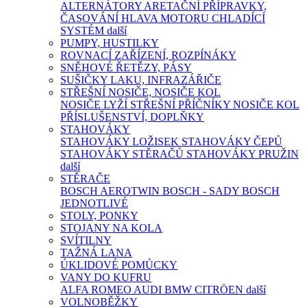
ALTERNÁTORY
ARETAČNÍ PŘÍPRAVKY,
ČASOVÁNÍ
HLAVA MOTORU
CHLADÍCÍ
SYSTÉM
další
PUMPY, HUSTILKY
ROVNACÍ ZAŘÍZENÍ, ROZPÍNÁKY
SNĚHOVÉ ŘETĚZY, PÁSY
SUŠIČKY LAKU, INFRAZÁŘIČE
STŘEŠNÍ NOSIČE, NOSIČE KOL
NOSIČE LYŽÍ
STŘEŠNÍ PŘÍČNÍKY
NOSIČE KOL
PŘÍSLUŠENSTVÍ, DOPLŇKY
STAHOVÁKY
STAHOVÁKY LOŽISEK
STAHOVÁKY ČEPŮ
STAHOVÁKY STĚRAČŮ
STAHOVÁKY PRUŽIN
další
STĚRAČE
BOSCH AEROTWIN
BOSCH - SADY
BOSCH
JEDNOTLIVÉ
STOLY, PONKY
STOJANY NA KOLA
SVÍTILNY
TAŽNÁ LANA
ÚKLIDOVÉ POMŮCKY
VANY DO KUFRU
ALFA ROMEO
AUDI
BMW
CITRÖEN
další
VOLNOBĚŽKY