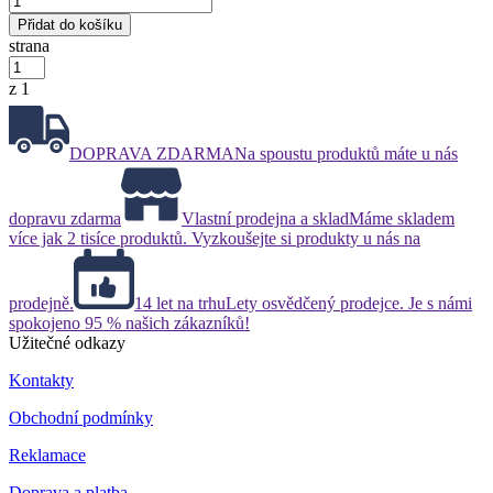
Přidat do košíku
strana
z 1
DOPRAVA ZDARMA
Na spoustu produktů máte u nás
dopravu zdarma
Vlastní prodejna a sklad
Máme skladem
více jak 2 tisíce produktů. Vyzkoušejte si produkty u nás na
prodejně.
14 let na trhu
Lety osvědčený prodejce. Je s námi
spokojeno 95 % našich zákazníků!
Užitečné odkazy
Kontakty
Obchodní podmínky
Reklamace
Doprava a platba