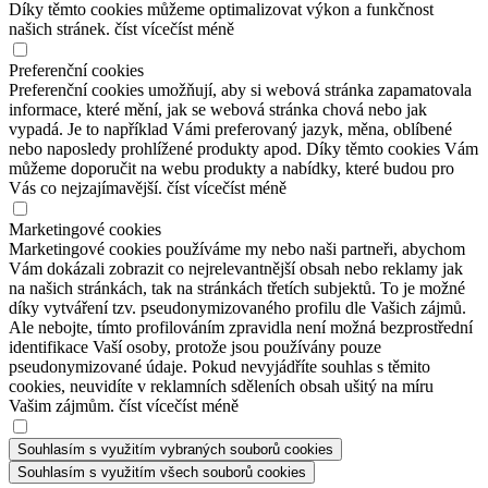
Díky těmto cookies můžeme optimalizovat výkon a funkčnost
našich stránek.
číst více
číst méně
Preferenční cookies
Preferenční cookies umožňují, aby si webová stránka zapamatovala
informace, které mění, jak se webová stránka chová nebo jak
vypadá. Je to například Vámi preferovaný jazyk, měna, oblíbené
nebo naposledy prohlížené produkty apod. Díky těmto cookies Vám
můžeme doporučit na webu produkty a nabídky, které budou pro
Vás co nejzajímavější.
číst více
číst méně
Marketingové cookies
Marketingové cookies používáme my nebo naši partneři, abychom
Vám dokázali zobrazit co nejrelevantnější obsah nebo reklamy jak
na našich stránkách, tak na stránkách třetích subjektů. To je možné
díky vytváření tzv. pseudonymizovaného profilu dle Vašich zájmů.
Ale nebojte, tímto profilováním zpravidla není možná bezprostřední
identifikace Vaší osoby, protože jsou používány pouze
pseudonymizované údaje. Pokud nevyjádříte souhlas s těmito
cookies, neuvidíte v reklamních sděleních obsah ušitý na míru
Vašim zájmům.
číst více
číst méně
Souhlasím s využitím vybraných souborů cookies
Souhlasím s využitím všech souborů cookies