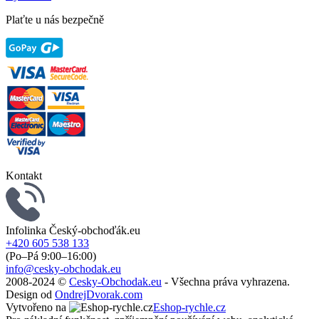
Plaťte u nás bezpečně
Kontakt
Infolinka Český-obchoďák.eu
+420 605 538 133
(Po–Pá 9:00–16:00)
info@cesky-obchodak.eu
2008-2024 ©
Cesky-Obchodak.eu
- Všechna práva vyhrazena.
Design od
OndrejDvorak.com
Vytvořeno na
Eshop-rychle.cz