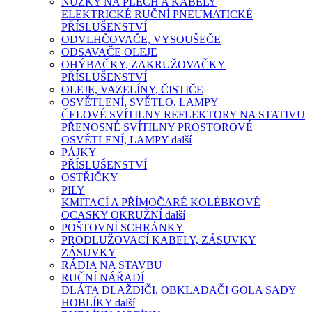
NŮŽKY NA PLECH A KABELY
ELEKTRICKÉ
RUČNÍ
PNEUMATICKÉ
PŘÍSLUŠENSTVÍ
ODVLHČOVAČE, VYSOUŠEČE
ODSAVAČE OLEJE
OHÝBAČKY, ZAKRUŽOVAČKY
PŘÍSLUŠENSTVÍ
OLEJE, VAZELÍNY, ČISTIČE
OSVĚTLENÍ, SVĚTLO, LAMPY
ČELOVÉ SVÍTILNY
REFLEKTORY NA STATIVU
PŘENOSNÉ SVÍTILNY
PROSTOROVÉ
OSVĚTLENÍ, LAMPY
další
PÁJKY
PŘÍSLUŠENSTVÍ
OSTŘIČKY
PILY
KMITACÍ A PŘÍMOČARÉ
KOLÉBKOVÉ
OCASKY
OKRUŽNÍ
další
POŠTOVNÍ SCHRÁNKY
PRODLUŽOVACÍ KABELY, ZÁSUVKY
ZÁSUVKY
RÁDIA NA STAVBU
RUČNÍ NÁŘADÍ
DLÁTA
DLAŽDIČI, OBKLADAČI
GOLA SADY
HOBLÍKY
další