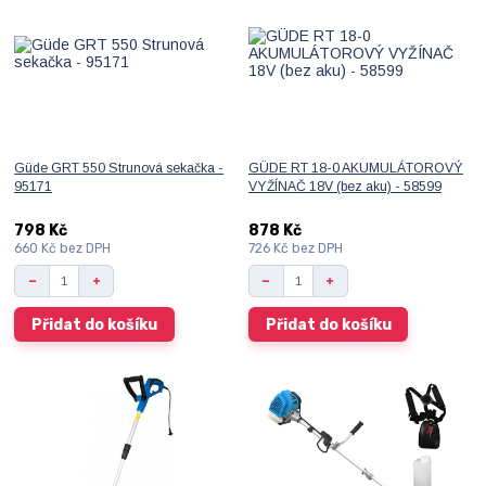
Güde GRT 550 Strunová sekačka -
GÜDE RT 18-0 AKUMULÁTOROVÝ
95171
VYŽÍNAČ 18V (bez aku) - 58599
798 Kč
878 Kč
660 Kč
bez DPH
726 Kč
bez DPH
Přidat do košíku
Přidat do košíku