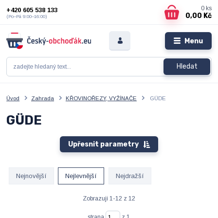
0
ks
+420 605 538 133
0,00 Kč
(Po–Pá 9:00–16:00)
Menu
Hledat
Úvod
Zahrada
KŘOVINOŘEZY, VYŽÍNAČE
GÜDE
GÜDE
Upřesnit parametry
Nejnovější
Nejlevnější
Nejdražší
Zobrazuji 1-12 z 12
strana
z 1