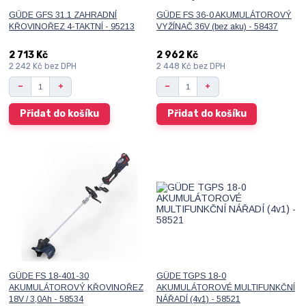
GÜDE GFS 31.1 ZAHRADNÍ
GÜDE FS 36-0 AKUMULÁTOROVÝ
KŘOVINOŘEZ 4-TAKTNÍ - 95213
VYŽÍNAČ 36V (bez aku) - 58437
2 713 Kč
2 962 Kč
2 242 Kč
bez DPH
2 448 Kč
bez DPH
Přidat do košíku
Přidat do košíku
GÜDE FS 18-401-30
GÜDE TGPS 18-0
AKUMULÁTOROVÝ KŘOVINOŘEZ
AKUMULÁTOROVÉ MULTIFUNKČNÍ
18V / 3,0Ah - 58534
NÁŘADÍ (4v1) - 58521