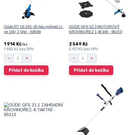
Güde RT 18-201-05 Aku vyžínač Li-
GÜDE GFS 52.3 MOTOROVÝ
on 18V, 2,0Ah - 58598
KŘOVINOŘEZ 1,45 kW - 95210
1 914 Kč
2 549 Kč
/
ks
1 582 Kč
bez DPH
2 107 Kč
bez DPH
Přidat do košíku
Přidat do košíku