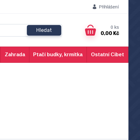
Přihlášení
0
ks
Hledat
0,00 Kč
Zahrada
Ptačí budky, krmítka
Ostatní Cibet