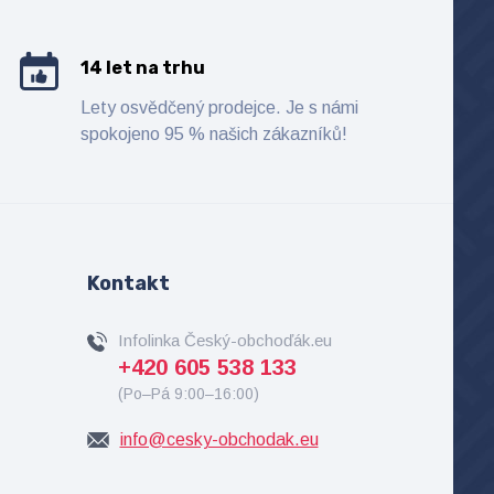
14 let na trhu
Lety osvědčený prodejce. Je s námi
spokojeno 95 % našich zákazníků!
Kontakt
Infolinka Český-obchoďák.eu
+420 605 538 133
(Po–Pá 9:00–16:00)
info@cesky-obchodak.eu