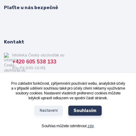
Plaťte u nás bezpečně
Kontakt
Infolinka Český-obchoďák.eu
+420 605 538 133
(Po–Pá 9:00–16:00)
info@cesky-obchodak.eu
Pro základní funkčnost, zpříjemnění používání webu, analytické účely
a v případě udělení souhlasu také pro účely cílení reklamy využíváme
soubory cookies. Nastavení vlastních preferencí cookies můžete
kdykoli upravit odkazem ve spodní části stránek.
Souhlasím
Nastavení
2008-2024 ©
Cesky-Obchodak.eu
- Všechna práva vyhrazena. Design od
OndrejDvorak.com
Souhlas můžete odmítnout
zde
.
Vytvořeno na
Eshop-rychle.cz