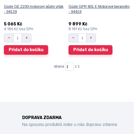
Güde GE 2200 motorový půdní vrták
Güde GPR 801 E Motorové beranidlo
- 94139
- 94419
5 065 Kč
9 899 Kč
4 186 Kč
bez DPH
8 181 Kč
bez DPH
Přidat do košíku
Přidat do košíku
strana
z 1
DOPRAVA ZDARMA
Na spoustu produktů máte u nás dopravu zdarma