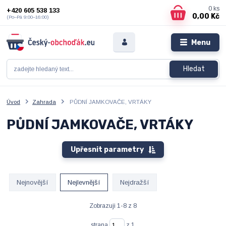
0
ks
+420 605 538 133
0,00 Kč
(Po–Pá 9:00–16:00)
Menu
Hledat
Úvod
Zahrada
PŮDNÍ JAMKOVAČE, VRTÁKY
PŮDNÍ JAMKOVAČE, VRTÁKY
Upřesnit parametry
Nejnovější
Nejlevnější
Nejdražší
Zobrazuji 1-8 z 8
strana
z 1