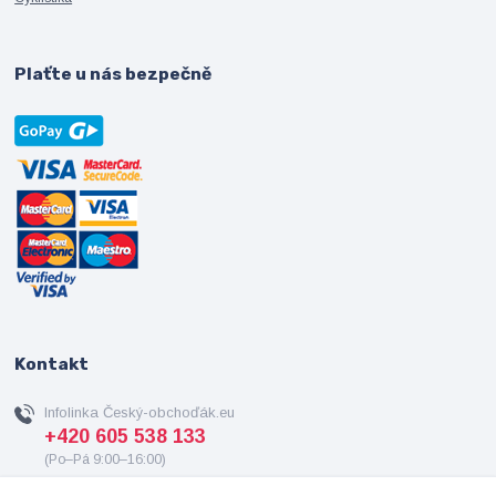
Plaťte u nás bezpečně
Kontakt
Infolinka Český-obchoďák.eu
+420 605 538 133
(Po–Pá 9:00–16:00)