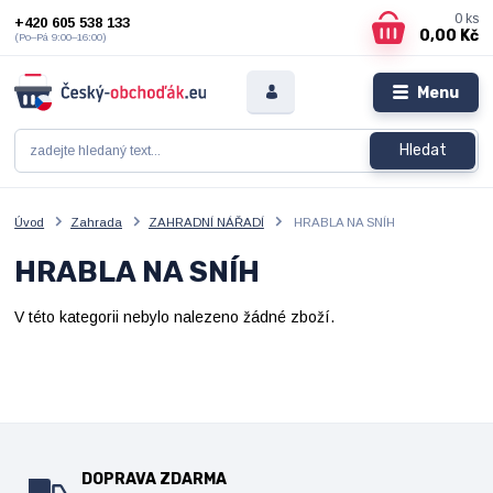
0
ks
+420 605 538 133
0,00 Kč
(Po–Pá 9:00–16:00)
Menu
Hledat
Úvod
Zahrada
ZAHRADNÍ NÁŘADÍ
HRABLA NA SNÍH
HRABLA NA SNÍH
V této kategorii nebylo nalezeno žádné zboží.
DOPRAVA ZDARMA