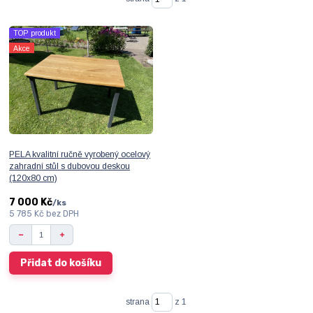
TOP produkt
Akce
PELA kvalitní ručně vyrobený ocelový
zahradní stůl s dubovou deskou
(120x80 cm)
7 000 Kč
/
ks
5 785 Kč
bez DPH
Přidat do košíku
strana
z 1