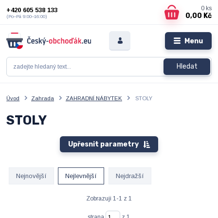
0
ks
+420 605 538 133
0,00 Kč
(Po–Pá 9:00–16:00)
Menu
Hledat
Úvod
Zahrada
ZAHRADNÍ NÁBYTEK
STOLY
STOLY
Upřesnit parametry
Nejnovější
Nejlevnější
Nejdražší
Zobrazuji 1-1 z 1
strana
z 1