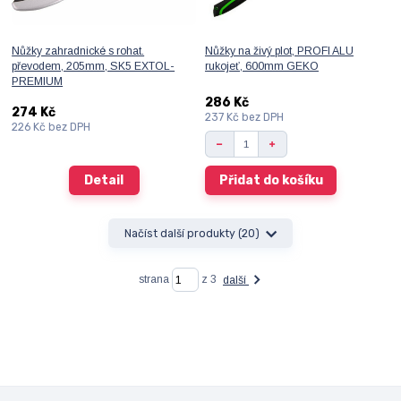
Nůžky zahradnické s rohat.
Nůžky na živý plot, PROFI ALU
převodem, 205mm, SK5 EXTOL-
rukojeť, 600mm GEKO
PREMIUM
286 Kč
274 Kč
237 Kč
bez DPH
226 Kč
bez DPH
Detail
Přidat do košíku
Načíst další produkty (20)
strana
z 3
další