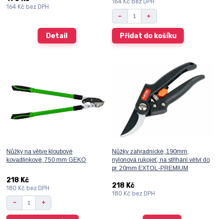
164 Kč
bez DPH
164 Kč
bez DPH
Detail
Přidat do košíku
Nůžky na větve kloubové
Nůžky zahradnické, 190mm,
kovadlinkové, 750 mm GEKO
nylonová rukojeť, na stříhání větví do
pr. 20mm EXTOL-PREMIUM
218 Kč
218 Kč
180 Kč
bez DPH
180 Kč
bez DPH