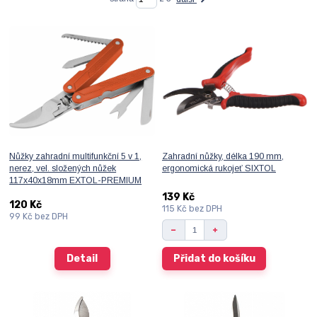
Nůžky zahradní multifunkční 5 v 1,
Zahradní nůžky, délka 190 mm,
nerez, vel. složených nůžek
ergonomická rukojeť SIXTOL
117x40x18mm EXTOL-PREMIUM
139 Kč
120 Kč
115 Kč
bez DPH
99 Kč
bez DPH
Detail
Přidat do košíku