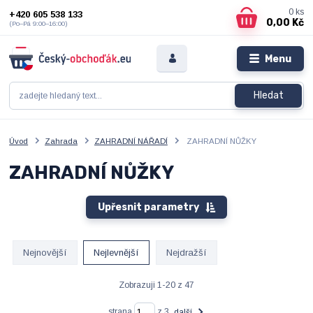
0
ks
+420 605 538 133
0,00 Kč
(Po–Pá 9:00–16:00)
Menu
Hledat
Úvod
Zahrada
ZAHRADNÍ NÁŘADÍ
ZAHRADNÍ NŮŽKY
ZAHRADNÍ NŮŽKY
Upřesnit parametry
Nejnovější
Nejlevnější
Nejdražší
Zobrazuji 1-20 z 47
strana
z 3
další