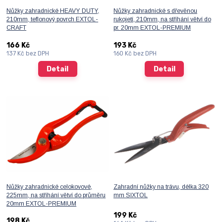
Nůžky zahradnické HEAVY DUTY,
Nůžky zahradnické s dřevěnou
210mm, teflonový povrch EXTOL-
rukojetí, 210mm, na stříhání větví do
CRAFT
pr. 20mm EXTOL-PREMIUM
166 Kč
193 Kč
137 Kč
bez DPH
160 Kč
bez DPH
Detail
Detail
Nůžky zahradnické celokovové,
Zahradní nůžky na trávu, délka 320
225mm, na stříhání větví do průměru
mm SIXTOL
20mm EXTOL-PREMIUM
199 Kč
198 Kč