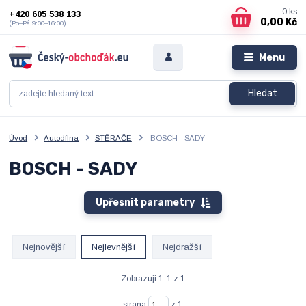
0
ks
+420 605 538 133
0,00 Kč
(Po–Pá 9:00–16:00)
Menu
Hledat
Úvod
Autodílna
STĚRAČE
BOSCH - SADY
BOSCH - SADY
Upřesnit parametry
Nejnovější
Nejlevnější
Nejdražší
Zobrazuji 1-1 z 1
strana
z 1