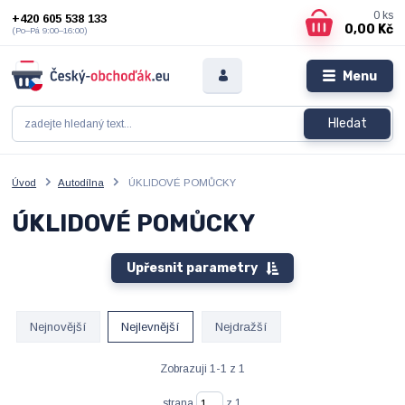
0
ks
+420 605 538 133
0,00 Kč
(Po–Pá 9:00–16:00)
Menu
Hledat
Úvod
Autodílna
ÚKLIDOVÉ POMŮCKY
ÚKLIDOVÉ POMŮCKY
Upřesnit parametry
Nejnovější
Nejlevnější
Nejdražší
Zobrazuji 1-1 z 1
strana
z 1