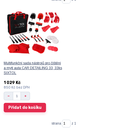
Multifunkční sada nástrojů pro čištění
a mytí auta CAR DETAILING 33, 33ks
SIXTOL
1 029 Kč
850 Kč
bez DPH
Přidat do košíku
strana
z 1