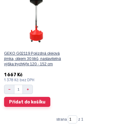
GEKO G02119 Pojízdná olejová
jímka, objem 30 litrů, nastavitelná
výška trychtýře 120 - 152 cm
1 667 Kč
1 378 Kč
bez DPH
Přidat do košíku
strana
z 1