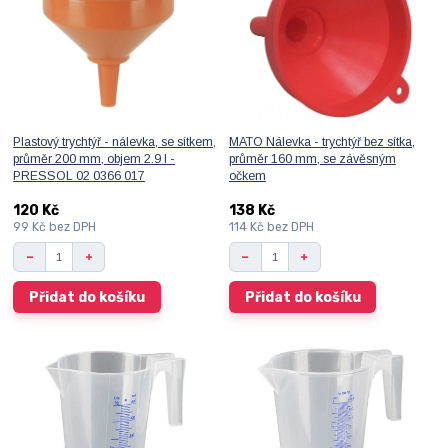
Plastový trychtýř - nálevka, se sítkem,
MATO Nálevka - trychtýř bez sítka,
průměr 200 mm, objem 2.9 l -
průměr 160 mm, se závěsným
PRESSOL 02 0366 017
očkem
120 Kč
138 Kč
99 Kč
bez DPH
114 Kč
bez DPH
Přidat do košíku
Přidat do košíku