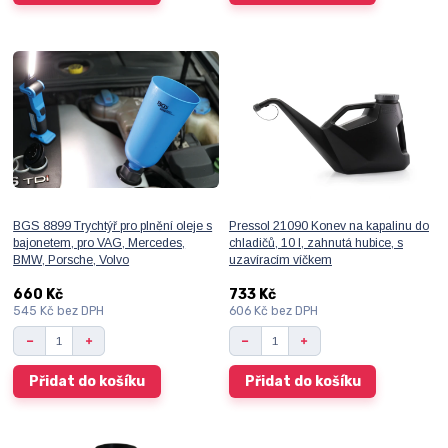
BGS 8899 Trychtýř pro plnění oleje s
Pressol 21090 Konev na kapalinu do
bajonetem, pro VAG, Mercedes,
chladičů, 10 l, zahnutá hubice, s
BMW, Porsche, Volvo
uzavíracím víčkem
660 Kč
733 Kč
545 Kč
bez DPH
606 Kč
bez DPH
Přidat do košíku
Přidat do košíku