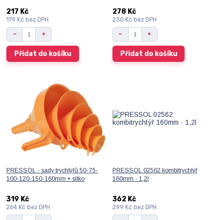
217 Kč
278 Kč
179 Kč
bez DPH
230 Kč
bez DPH
Přidat do košíku
Přidat do košíku
PRESSOL - sady trychtýřů 50-75-
PRESSOL 02562 kombitrychtýř
100-120-150-160mm + sítko
160mm - 1,2l
319 Kč
362 Kč
264 Kč
bez DPH
299 Kč
bez DPH