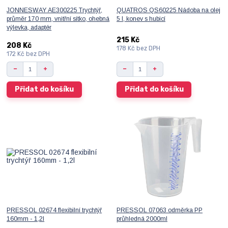
JONNESWAY AE300225 Trychtýř,
QUATROS QS60225 Nádoba na olej
průměr 170 mm, vnitřní sítko, ohebná
5 l, konev s hubicí
výlevka, adaptér
215 Kč
208 Kč
178 Kč
bez DPH
172 Kč
bez DPH
Přidat do košíku
Přidat do košíku
PRESSOL 02674 flexibilní trychtýř
PRESSOL 07063 odměrka PP
160mm - 1,2l
průhledná 2000ml