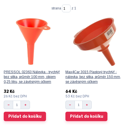
strana
z 1
PRESSOL 02363 Nálevka - trychtýř
Max4Car 3015 Plastový trychtýř -
bez sítka, průměr 100 mm, objem
nálevka, bez sítka, průměr 150 mm,
0,25 litru, se závěsným očkem
se závěsným očkem
32 Kč
64 Kč
26 Kč
bez DPH
53 Kč
bez DPH
Přidat do košíku
Přidat do košíku