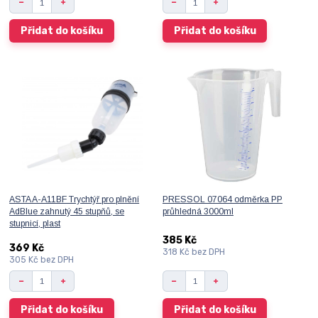
Přidat do košíku
Přidat do košíku
ASTA A-A11BF Trychtýř pro plnění
PRESSOL 07064 odměrka PP
AdBlue zahnutý 45 stupňů, se
průhledná 3000ml
stupnicí, plast
385 Kč
369 Kč
318 Kč
bez DPH
305 Kč
bez DPH
Přidat do košíku
Přidat do košíku