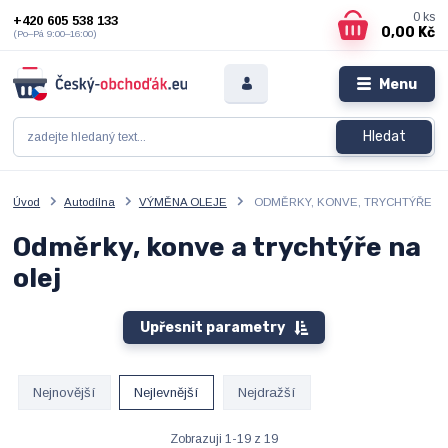
0
ks
+420 605 538 133
0,00 Kč
(Po–Pá 9:00–16:00)
Menu
Hledat
Úvod
Autodílna
VÝMĚNA OLEJE
ODMĚRKY, KONVE, TRYCHTÝŘE
Odměrky, konve a trychtýře na
olej
Upřesnit parametry
Nejnovější
Nejlevnější
Nejdražší
Zobrazuji 1-19 z 19