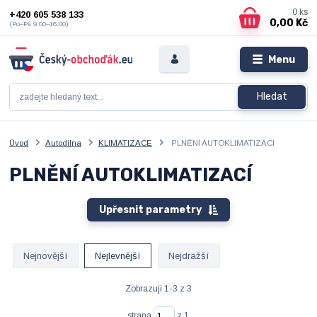
0
ks
+420 605 538 133
0,00 Kč
(Po–Pá 9:00–16:00)
Menu
Hledat
Úvod
Autodílna
KLIMATIZACE
PLNĚNÍ AUTOKLIMATIZACÍ
PLNĚNÍ AUTOKLIMATIZACÍ
Upřesnit parametry
Nejnovější
Nejlevnější
Nejdražší
Zobrazuji 1-3 z 3
strana
z 1