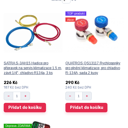
TOP produkt
Akce
SATRA S-3AH15 Hadice pro
QUATROS QS13117 Rychlospojky
přípravek na servis klimatizace 1.5 m,
pro plnění klimatizace, pro chladivo
závit 1/4", chladivo R134a, 3 ks
R-134A, sada 2 kusy
226 Kč
290 Kč
187 Kč
bez DPH
240 Kč
bez DPH
Přidat do košíku
Přidat do košíku
Doprava ZDARMA