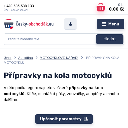
0
ks
+420 605 538 133
0,00 Kč
(Po–Pá 9:00–16:00)
Menu
Hledat
Úvod
Autodílna
MOTOCYKLOVÉ NÁŘADÍ
PŘÍPRAVKY NA KOLA
MOTOCYKLŮ
Přípravky na kola motocyklů
V této podkategorii najdete veškeré
přípravky na kola
motocyklů
. Klíče, montážní páky, zouvačky, adaptéry a mnoho
dalšího.
Upřesnit parametry