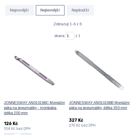
Nejnovější
Nejlevnější
Nejdražší
Zobrazuji 1-6 z 6
strana
z 1
JONNESWAY AN010188C Montážní
JONNESWAY AN010188B Montážní
páka na pneumatiky - montpáka,
páka na pneumatiky, délka 350 mm
délka 200 mm
327 Kč
126 Kč
270 Kč
bez DPH
104 Kč
bez DPH