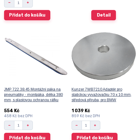
Přidat do košíku
Detail
JMP 722.38.45 Montážní páka na
Kunzer 7WB7210 Adaptér pro
pneumatiky - montpáka, délka 380
statickou vyvažovačku 70 x 10 mm,
mm, s plastovou ochranou ráfku
středová příruba, pro BMW
554 Kč
1 039 Kč
458 Kč
bez DPH
859 Kč
bez DPH
Přidat do košíku
Přidat do košíku