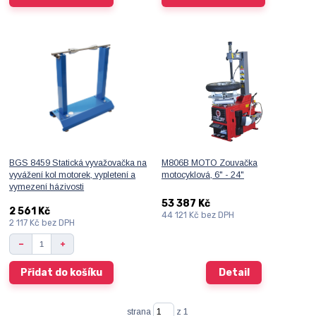
BGS 8459 Statická vyvažovačka na
M806B MOTO Zouvačka
vyvážení kol motorek, vypletení a
motocyklová, 6" - 24"
vymezení házivosti
53 387 Kč
2 561 Kč
44 121 Kč
bez DPH
2 117 Kč
bez DPH
Přidat do košíku
Detail
strana
z 1