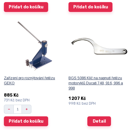
Přidat do košíku
Přidat do košíku
Zařízení pro roznýtování řetězu
BGS 5086 Klíč na napnutí řetězu
GEKO
motocyklů Ducati 748, 916, 996 a
998
885 Kč
1 207 Kč
731 Kč
bez DPH
998 Kč
bez DPH
Přidat do košíku
Detail