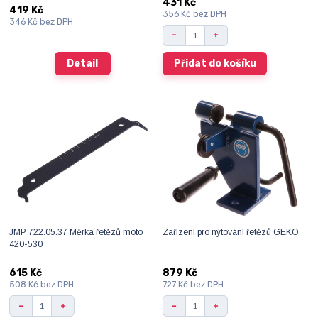
431 Kč
419 Kč
356 Kč
bez DPH
346 Kč
bez DPH
Detail
Přidat do košíku
JMP 722.05.37 Měrka řetězů moto
Zařízení pro nýtování řetězů GEKO
420-530
615 Kč
879 Kč
508 Kč
bez DPH
727 Kč
bez DPH