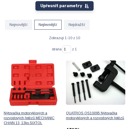
Upřesnit parametry
Nejnovější
Nejlevnější
Nejdražší
Zobrazuji 1-10 z 10
strana
z 1
Nýtovačka motocyklových a
QUATROS QS10095 Nýtovačka
rozvodových řetězů MECHANIC
motocyklových a rozvodových řetězů
CHAIN 13, 13ks SIXTOL