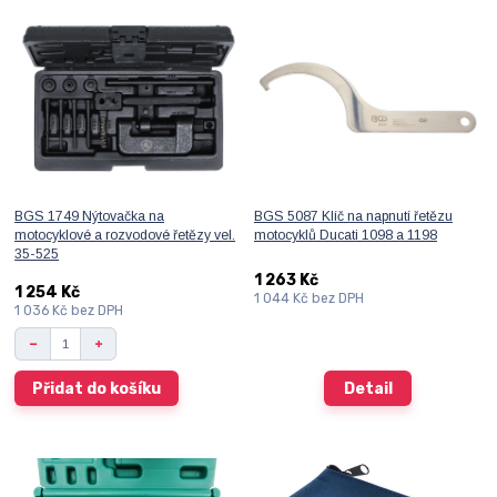
BGS 1749 Nýtovačka na
BGS 5087 Klíč na napnutí řetězu
motocyklové a rozvodové řetězy vel.
motocyklů Ducati 1098 a 1198
35-525
1 263 Kč
1 254 Kč
1 044 Kč
bez DPH
1 036 Kč
bez DPH
Přidat do košíku
Detail