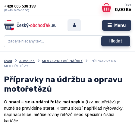
0
ks
+420 605 538 133
0,00 Kč
(Po–Pá 9:00–16:00)
Menu
Hledat
Úvod
Autodílna
MOTOCYKLOVÉ NÁŘADÍ
PŘÍPRAVKY NA
MOTOŘETĚZY
Přípravky na údržbu a opravu
motořetězů
O
hnací – sekundární řetěz motocyklu
(tzv. motořetěz) je
nutné se pravidelně starat. K tomu slouží například nýtovačky,
napínací klíče, měřiče roviny řetězů nebo speciální čisticí
kartáče.