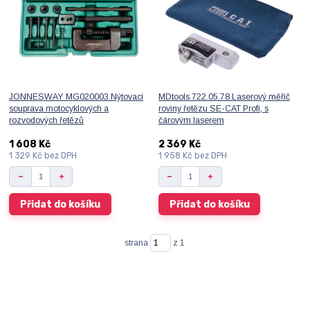
JONNESWAY MG020003 Nýtovací
MDtools 722.05.78 Laserový měřič
souprava motocyklových a
roviny řetězu SE-CAT Profi, s
rozvodových řetězů
čárovým laserem
1 608 Kč
2 369 Kč
1 329 Kč
bez DPH
1 958 Kč
bez DPH
Přidat do košíku
Přidat do košíku
strana
z 1