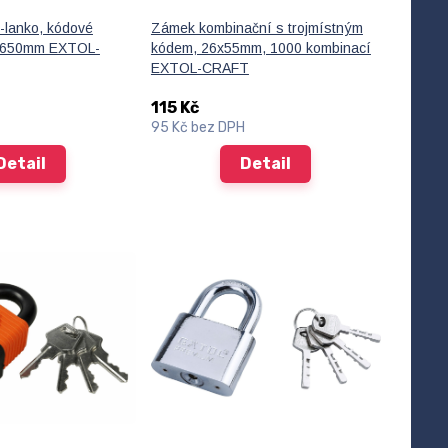
-lanko, kódové
Zámek kombinační s trojmístným
x650mm EXTOL-
kódem, 26x55mm, 1000 kombinací
EXTOL-CRAFT
115 Kč
95 Kč
bez DPH
Detail
Detail