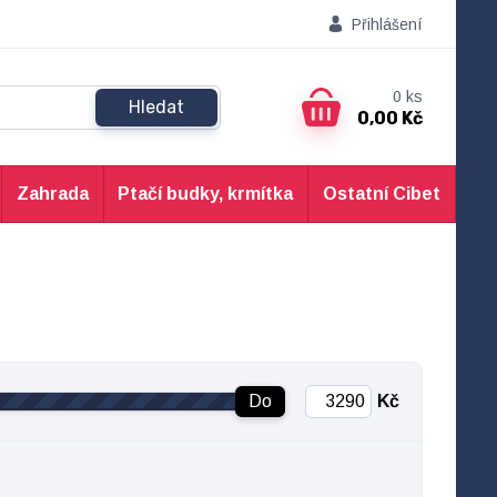
Přihlášení
0
ks
Hledat
0,00 Kč
Zahrada
Ptačí budky, krmítka
Ostatní Cibet
Do
Kč