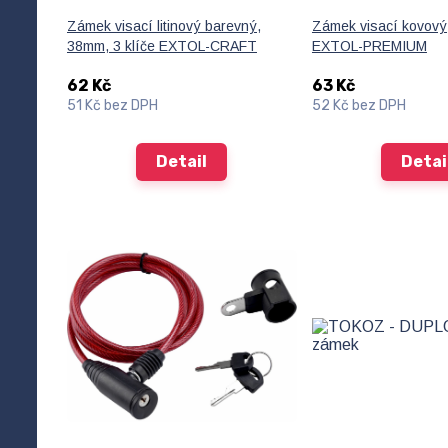
Zámek visací litinový barevný,
Zámek visací kovov
38mm, 3 klíče EXTOL-CRAFT
EXTOL-PREMIUM
62 Kč
63 Kč
51 Kč
bez DPH
52 Kč
bez DPH
Detail
Detai