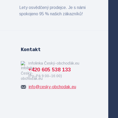
Lety osvědčený prodejce. Je s námi
spokojeno 95 % našich zákazníků!
Kontakt
Infolinka Český-obchoďák.eu
+420 605 538 133
(Po–Pá 9:00–16:00)
info@cesky-obchodak.eu