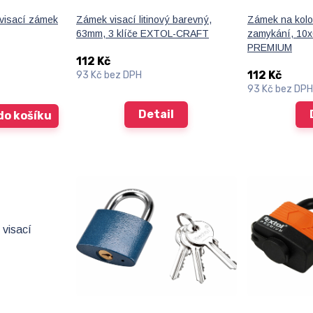
isací zámek
Zámek visací litinový barevný,
Zámek na kolo
63mm, 3 klíče EXTOL-CRAFT
zamykání, 10
PREMIUM
112 Kč
112 Kč
93 Kč
bez DPH
93 Kč
bez DPH
Detail
do košíku