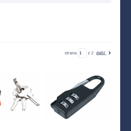
strana
z 2
další