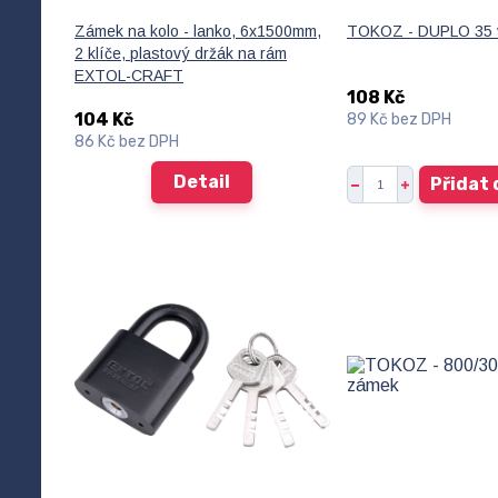
Zámek na kolo - lanko, 6x1500mm,
TOKOZ - DUPLO 35 v
2 klíče, plastový držák na rám
EXTOL-CRAFT
108 Kč
104 Kč
89 Kč
bez DPH
86 Kč
bez DPH
Detail
Přidat 