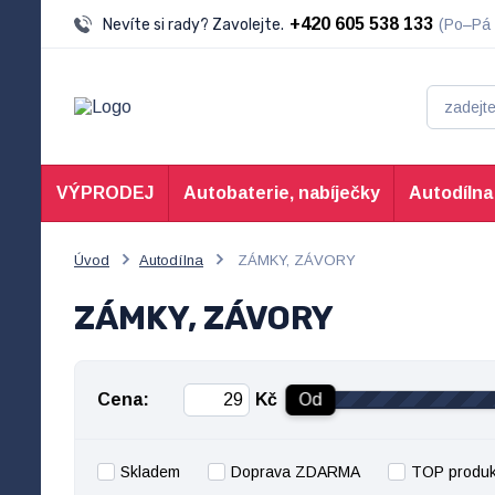
+420 605 538 133
Nevíte si rady? Zavolejte.
(Po–Pá 
VÝPRODEJ
Autobaterie, nabíječky
Autodílna
Úvod
Autodílna
ZÁMKY, ZÁVORY
ZÁMKY, ZÁVORY
Cena:
Kč
Od
Skladem
Doprava ZDARMA
TOP produk