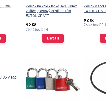
ý, 50mm
Zámek na kolo - lanko, 6x1000mm,
Zámek visací l
2 klíče, plastový držák na rám
EXTOL-CRAF
EXTOL-CRAFT
92 Kč
92 Kč
76 Kč
bez DPH
76 Kč
bez DPH
l
Detail