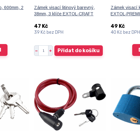
ko, 600mm, 2
Zámek visací litinový barevný,
Zámek visací
38mm, 3 klíče EXTOL-CRAFT
EXTOL-PREM
47 Kč
49 Kč
39 Kč
bez DPH
40 Kč
bez DPH
l
Přidat do košíku