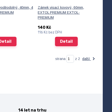
voděodolný, 40mm, 4
Zámek visací kovový, 60mm,
-PREMIUM
EXTOL PREMIUM EXTOL-
PREMIUM
140 Kč
116 Kč
bez DPH
Detail
Detail
strana
z 2
další
14 let na trhu