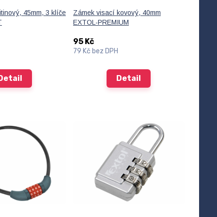
itinový, 45mm, 3 klíče
Zámek visací kovový, 40mm
T
EXTOL-PREMIUM
95 Kč
79 Kč
bez DPH
Detail
Detail