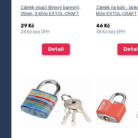
Zámek visací litinový barevný,
Zámek na kolo - lan
25mm, 3 klíče EXTOL-CRAFT
klíče EXTOL-CRAFT
29 Kč
46 Kč
24 Kč
bez DPH
38 Kč
bez DPH
Detail
Detai