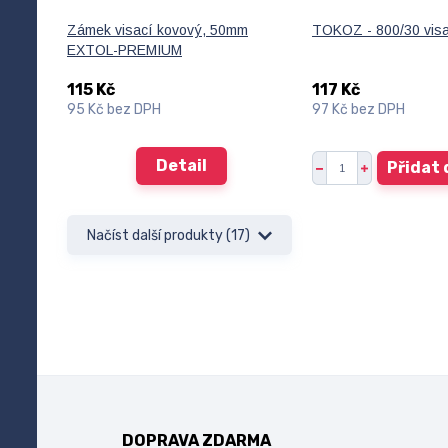
Zámek visací kovový, 50mm
TOKOZ - 800/30 vis
EXTOL-PREMIUM
115 Kč
117 Kč
95 Kč
bez DPH
97 Kč
bez DPH
Detail
Přidat 
Načíst další produkty (17)
DOPRAVA ZDARMA