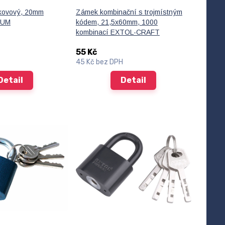
 kovový, 20mm
Zámek kombinační s trojmístným
IUM
kódem, 21,5x60mm, 1000
kombinací EXTOL-CRAFT
55 Kč
45 Kč
bez DPH
Detail
Detail