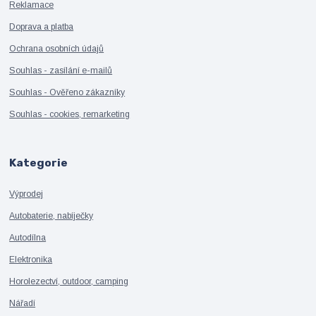
Reklamace
Doprava a platba
Ochrana osobních údajů
Souhlas - zasílání e-mailů
Souhlas - Ověřeno zákazníky
Souhlas - cookies, remarketing
Kategorie
Výprodej
Autobaterie, nabíječky
Autodílna
Elektronika
Horolezectví, outdoor, camping
Nářadí