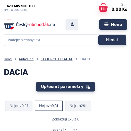
0
ks
+420 605 538 133
0,00 Kč
(Po–Pá 9:00–16:00)
Menu
Hledat
Úvod
Autodílna
KOBERCE DO AUTA
DACIA
DACIA
Upřesnit parametry
Nejnovější
Nejlevnější
Nejdražší
Zobrazuji 1-6 z 6
strana
z 1