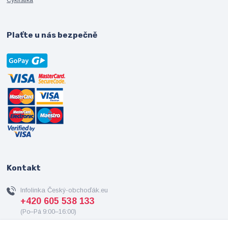
Plaťte u nás bezpečně
Kontakt
Infolinka Český-obchoďák.eu
+420 605 538 133
(Po–Pá 9:00–16:00)