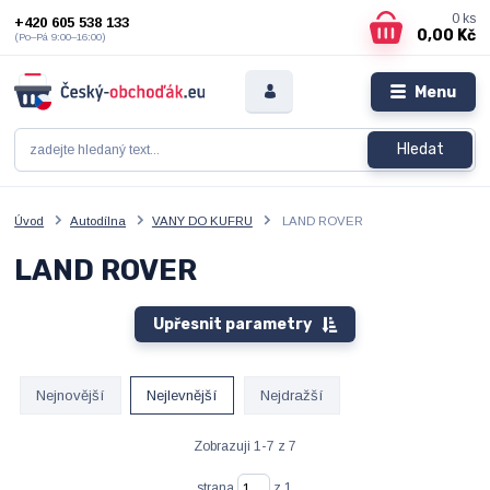
0
ks
+420 605 538 133
0,00 Kč
(Po–Pá 9:00–16:00)
Menu
Hledat
Úvod
Autodílna
VANY DO KUFRU
LAND ROVER
LAND ROVER
Upřesnit parametry
Nejnovější
Nejlevnější
Nejdražší
Zobrazuji 1-7 z 7
strana
z 1