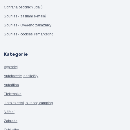
Ochrana osobních údajů
Souhlas - zasílání e-mailů
Souhlas - Ověřeno zákazníky
Souhlas - cookies, remarketing
Kategorie
Výprodej
Autobaterie, nabíječky
Autodílna
Elektronika
Horolezectví, outdoor, camping
Nářadí
Zahrada
Cyklistika