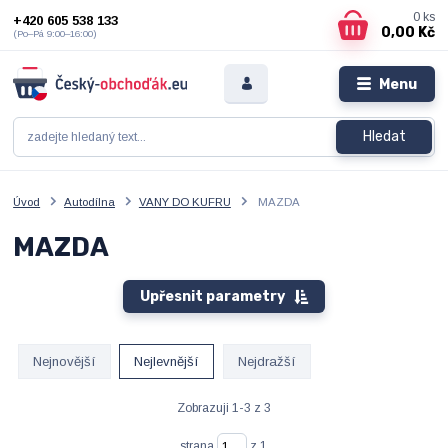
0
ks
+420 605 538 133
0,00 Kč
(Po–Pá 9:00–16:00)
Menu
Hledat
Úvod
Autodílna
VANY DO KUFRU
MAZDA
MAZDA
Upřesnit parametry
Nejnovější
Nejlevnější
Nejdražší
Zobrazuji 1-3 z 3
strana
z 1