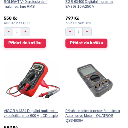
SOLIGHT V40 profesionální
BGS 63400 Digitální multimetr
multimetr, true RMS
EM393 10 A/250 V
550 Kč
797 Kč
455 Kč
bez DPH
659 Kč
bez DPH
Přidat do košíku
Přidat do košíku
VIGOR V4324 Digitální multimetr -
Příruční minimotortester / multimetr
zkoušečka, max 600 V, LCD displej
Automotive Meter - QUATROS
QS34606A
892 Kč