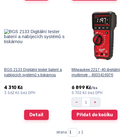
BGS 2133 Digitální tester baterií a
Milwaukee 2217-40 digitální
nabíjecích systémů s tiskárnou
multimetr - 4933416976
4 310 Kč
6 899 Kč
/
ks
3 562 Kč
bez DPH
5 702 Kč
bez DPH
Detail
Přidat do košíku
strana
z 1