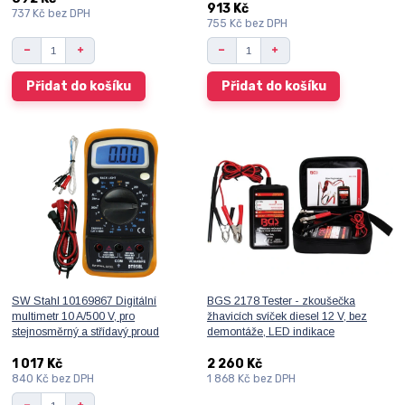
913 Kč
737 Kč
bez DPH
755 Kč
bez DPH
Přidat do košíku
Přidat do košíku
SW Stahl 10169867 Digitální
BGS 2178 Tester - zkoušečka
multimetr 10 A/500 V, pro
žhavicích svíček diesel 12 V, bez
stejnosměrný a střídavý proud
demontáže, LED indikace
1 017 Kč
2 260 Kč
840 Kč
bez DPH
1 868 Kč
bez DPH