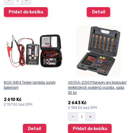
Přidat do košíku
Detail
BGS 9454 Tester lambda sondy,
ASTA A-1150 Přípravky pro testování
bateriový
elektrických systémů vozidla, sada
92 ks
2 610 Kč
2 643 Kč
2 157 Kč
bez DPH
2 184 Kč
bez DPH
Detail
Přidat do košíku