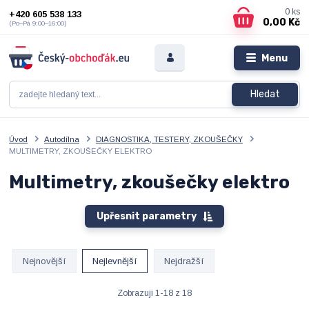
0
ks
+420 605 538 133
0,00 Kč
(Po–Pá 9:00–16:00)
Menu
Hledat
Úvod
Autodílna
DIAGNOSTIKA, TESTERY, ZKOUŠEČKY
MULTIMETRY, ZKOUŠEČKY ELEKTRO
Multimetry, zkoušečky elektro
Upřesnit parametry
Nejnovější
Nejlevnější
Nejdražší
Zobrazuji 1-18 z 18