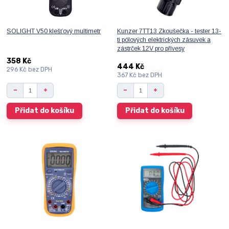
SOLIGHT V50 klešťový multimetr
Kunzer 7TT13 Zkoušečka - tester 13-
ti pólových elektrických zásuvek a
zástrček 12V pro přívesy
358 Kč
444 Kč
296 Kč
bez DPH
367 Kč
bez DPH
Přidat do košíku
Přidat do košíku