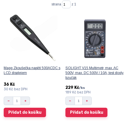
strana
z 1
Magg Zkoušečka napětí 500ACDC s
SOLIGHT V15 Multimetr, max. AC
LCD displejem
500V, max. DC 500V / 10A, test diody,
bzučák
36 Kč
229 Kč
/
ks
30 Kč
bez DPH
189 Kč
bez DPH
Přidat do košíku
Přidat do košíku