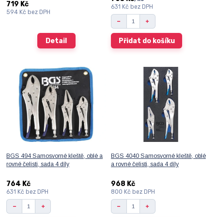
719 Kč
631 Kč
bez DPH
594 Kč
bez DPH
Detail
Přidat do košíku
BGS 494 Samosvorné kleště, oblé a
BGS 4040 Samosvorné kleště, oblé
rovné čelisti, sada 4 díly
a rovné čelisti, sada 4 díly
764 Kč
968 Kč
631 Kč
bez DPH
800 Kč
bez DPH