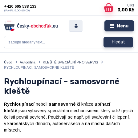
0
ks
+420 605 538 133
0,00 Kč
(Po–Pá 9:00–16:00)
Menu
Hledat
Úvod
Autodílna
KLEŠTĚ SPECIÁLNÍ PRO SERVIS
RYCHLOUPÍNACÍ, SAMOSVORNÉ KLEŠTĚ
Rychloupínací – samosvorné
kleště
Rychloupínací
neboli
samosvorné
či krátce
upínací
kleště
jsou vybaveny speciálním mechanismem, který udrží jejich
čelisti pevně sevřené. Používají se např. při svařování či lepení,
v karosářských dílnách, autoservisech a na mnoha dalších
místech.