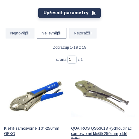
Upřesnit parametry
Nejnovější
Nejlevnější
Nejdražší
Zobrazuji 1-19 z 19
strana
z 1
Kleště samosvorné, 10"-250mm
QUATROS QS53018 Rychloupínací,
GEKO
samosvorné kleště 250 mm, oblé