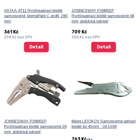
ASTA A-AT11 Rychloupínací kleště
JONNESWAY P36M02P
samosvorné, klempířské C-profil, 280
Rychloupínací kleště samosvorné 48
mm
mm, pistolová rukojeť
361 Kč
709 Kč
298 Kč
bez DPH
586 Kč
bez DPH
Detail
Detail
JONNESWAY P36M01P
Magg LIDOKOV Samosvorné upínací
Rychloupínací kleště samosvorné 28
kleště do 45mm - 04.1599
mm, pistolová rukojeť
763 Kč
/
ks