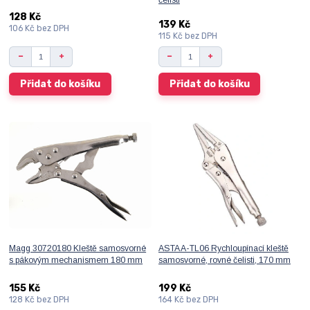
čelisti
128 Kč
139 Kč
106 Kč
bez DPH
115 Kč
bez DPH
Přidat do košíku
Přidat do košíku
Magg 30720180 Kleště samosvorné
ASTA A-TL06 Rychloupínací kleště
s pákovým mechanismem 180 mm
samosvorné, rovné čelisti, 170 mm
155 Kč
199 Kč
128 Kč
bez DPH
164 Kč
bez DPH