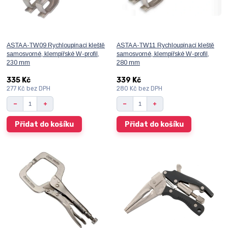
ASTA A-TW09 Rychloupínací kleště
ASTA A-TW11 Rychloupínací kleště
samosvorné, klempířské W-profil,
samosvorné, klempířské W-profil,
230 mm
280 mm
335 Kč
339 Kč
277 Kč
bez DPH
280 Kč
bez DPH
Přidat do košíku
Přidat do košíku