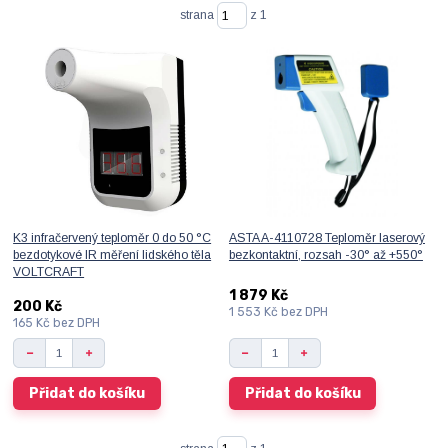
strana
z 1
K3 infračervený teploměr 0 do 50 °C
ASTA A-4110728 Teploměr laserový
bezdotykové IR měření lidského těla
bezkontaktní, rozsah -30° až +550°
VOLTCRAFT
1 879 Kč
200 Kč
1 553 Kč
bez DPH
165 Kč
bez DPH
Přidat do košíku
Přidat do košíku