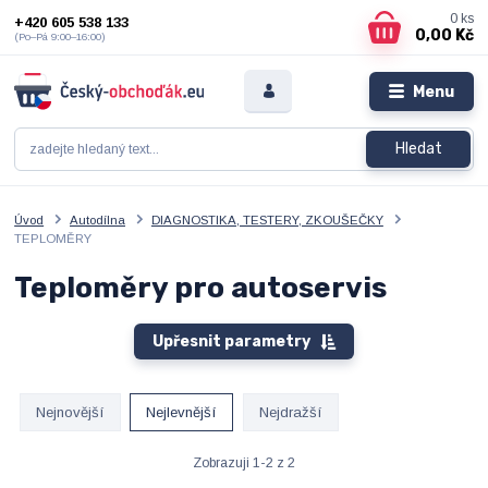
0
ks
+420 605 538 133
0,00 Kč
(Po–Pá 9:00–16:00)
Menu
Hledat
Úvod
Autodílna
DIAGNOSTIKA, TESTERY, ZKOUŠEČKY
TEPLOMĚRY
Teploměry pro autoservis
Upřesnit parametry
Nejnovější
Nejlevnější
Nejdražší
Zobrazuji 1-2 z 2