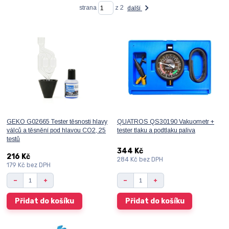
strana
z 2
další
GEKO G02665 Tester těsnosti hlavy
QUATROS QS30190 Vakuometr +
válců a těsnění pod hlavou CO2, 25
tester tlaku a podtlaku paliva
testů
344 Kč
216 Kč
284 Kč
bez DPH
179 Kč
bez DPH
Přidat do košíku
Přidat do košíku