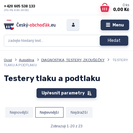
0
ks
+420 605 538 133
0,00 Kč
(Po–Pá 9:00–16:00)
Menu
Hledat
Úvod
Autodílna
DIAGNOSTIKA, TESTERY, ZKOUŠEČKY
TESTERY
TLAKU A PODTLAKU
Testery tlaku a podtlaku
Upřesnit parametry
Nejnovější
Nejlevnější
Nejdražší
Zobrazuji 1-20 z 23