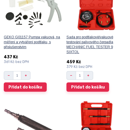
GEKO G01157 Pumpa vakuová, na
Sada pro podtlakové/vakuové
měření a vytváření podtlaku, s
testování palivového čerpadla
příslušenstvím
MECHANIC FUEL TESTER 9
SIXTOL
437 Kč
459 Kč
361 Kč
bez DPH
379 Kč
bez DPH
Přidat do košíku
Přidat do košíku