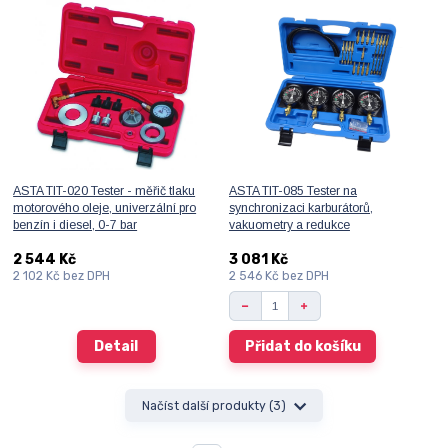
ASTA TIT-020 Tester - měřič tlaku
ASTA TIT-085 Tester na
motorového oleje, univerzální pro
synchronizaci karburátorů,
benzín i diesel, 0-7 bar
vakuometry a redukce
2 544 Kč
3 081 Kč
2 102 Kč
bez DPH
2 546 Kč
bez DPH
Detail
Přidat do košíku
Načíst další produkty (3)