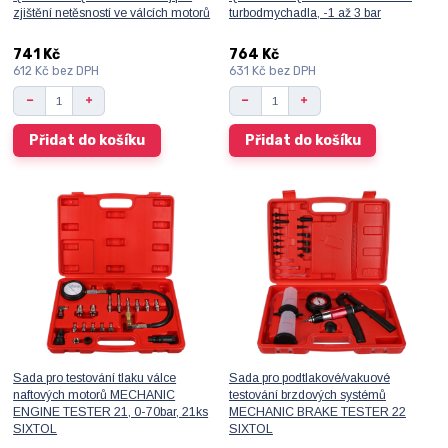
zjištění netěsností ve válcích motorů
turbodmychadla, -1 až 3 bar
741 Kč
764 Kč
612 Kč
bez DPH
631 Kč
bez DPH
Přidat do košíku
Přidat do košíku
Sada pro testování tlaku válce
Sada pro podtlakové/vakuové
naftových motorů MECHANIC
testování brzdových systémů
ENGINE TESTER 21, 0-70bar, 21ks
MECHANIC BRAKE TESTER 22
SIXTOL
SIXTOL