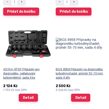
Přidat do košíku
Přidat do košíku
ASTA A-9TSP Přípravky pro
BGS 8958 Přípravky na diagnostiku
diagnostiku, natlakování
turbodmychadel, průměr 55-70 mm,
turbosystémů, sada 9 ks
sada 4 díly
2 124 Kč
2 500 Kč
1 755 Kč
bez DPH
2 066 Kč
bez DPH
Detail
Detail