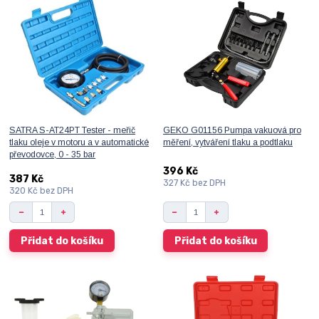
SATRA S-AT24PT Tester - meřič
GEKO G01156 Pumpa vakuová pro
tlaku oleje v motoru a v automatické
měření, vytváření tlaku a podtlaku
převodovce, 0 - 35 bar
396 Kč
387 Kč
327 Kč
bez DPH
320 Kč
bez DPH
Přidat do košíku
Přidat do košíku