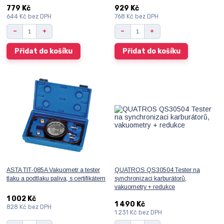
779 Kč
929 Kč
644 Kč
bez DPH
768 Kč
bez DPH
Přidat do košíku
Přidat do košíku
ASTA TIT-085A Vakuometr a tester
QUATROS QS30504 Tester na
tlaku a podtlaku paliva, s certifikátem
synchronizaci karburátorů,
vakuometry + redukce
1 002 Kč
1 490 Kč
828 Kč
bez DPH
1 231 Kč
bez DPH