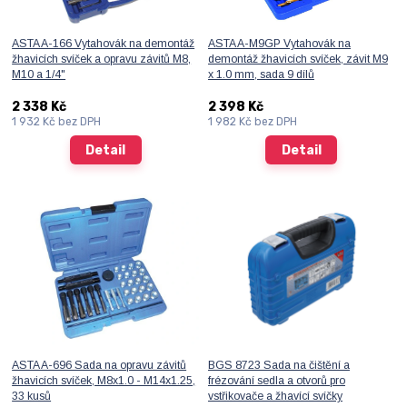
ASTA A-166 Vytahovák na demontáž
ASTA A-M9GP Vytahovák na
žhavicích svíček a opravu závitů M8,
demontáž žhavicích svíček, závit M9
M10 a 1/4"
x 1.0 mm, sada 9 dílů
2 338 Kč
2 398 Kč
1 932 Kč
bez DPH
1 982 Kč
bez DPH
Detail
Detail
ASTA A-696 Sada na opravu závitů
BGS 8723 Sada na čištění a
žhavicích svíček, M8x1.0 - M14x1.25,
frézování sedla a otvorů pro
33 kusů
vstřikovače a žhavící svíčky