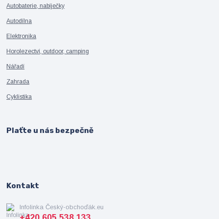
Autobaterie, nabíječky
Autodílna
Elektronika
Horolezectví, outdoor, camping
Nářadí
Zahrada
Cyklistika
Plaťte u nás bezpečně
Kontakt
Infolinka Český-obchoďák.eu
+420 605 538 133