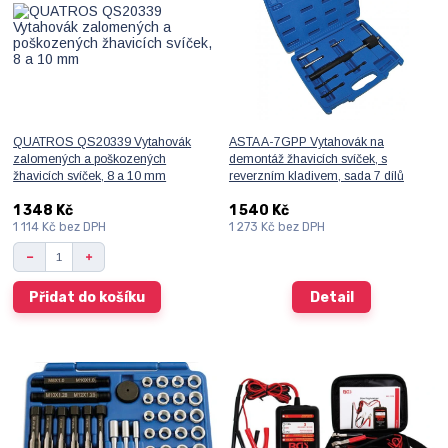
QUATROS QS20339 Vytahovák
ASTA A-7GPP Vytahovák na
zalomených a poškozených
demontáž žhavicích svíček, s
žhavicích svíček, 8 a 10 mm
reverzním kladivem, sada 7 dílů
1 348 Kč
1 540 Kč
1 114 Kč
bez DPH
1 273 Kč
bez DPH
Přidat do košíku
Detail