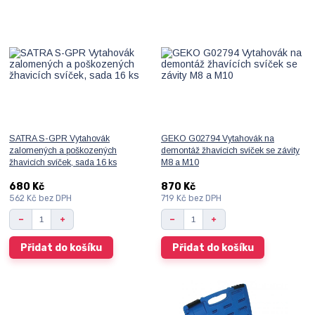
SATRA S-GPR Vytahovák
GEKO G02794 Vytahovák na
zalomených a poškozených
demontáž žhavících svíček se závity
žhavicích svíček, sada 16 ks
M8 a M10
680 Kč
870 Kč
562 Kč
bez DPH
719 Kč
bez DPH
Přidat do košíku
Přidat do košíku