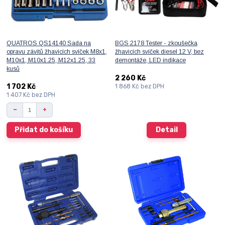
QUATROS QS14140 Sada na
BGS 2178 Tester - zkoušečka
opravu závitů žhavicích svíček M8x1,
žhavicích svíček diesel 12 V, bez
M10x1, M10x1.25, M12x1.25, 33
demontáže, LED indikace
kusů
2 260 Kč
1 702 Kč
1 868 Kč
bez DPH
1 407 Kč
bez DPH
Přidat do košíku
Detail