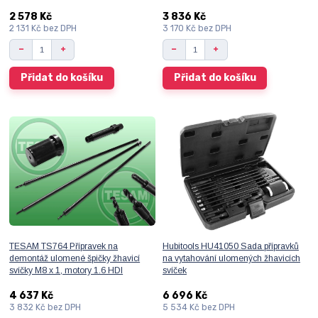
2 578 Kč
3 836 Kč
2 131 Kč
bez DPH
3 170 Kč
bez DPH
Přidat do košíku
Přidat do košíku
TESAM TS764 Přípravek na
Hubitools HU41050 Sada přípravků
demontáž ulomené špičky žhavicí
na vytahování ulomených žhavicích
svíčky M8 x 1, motory 1.6 HDI
svíček
4 637 Kč
6 696 Kč
3 832 Kč
bez DPH
5 534 Kč
bez DPH