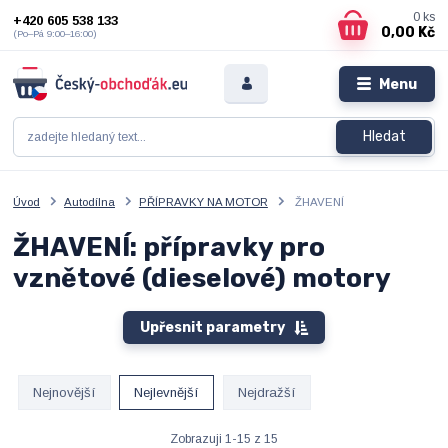
0
ks
+420 605 538 133
0,00 Kč
(Po–Pá 9:00–16:00)
Menu
Hledat
Úvod
Autodílna
PŘÍPRAVKY NA MOTOR
ŽHAVENÍ
ŽHAVENÍ: přípravky pro
vznětové (dieselové) motory
Upřesnit parametry
Nejnovější
Nejlevnější
Nejdražší
Zobrazuji 1-15 z 15