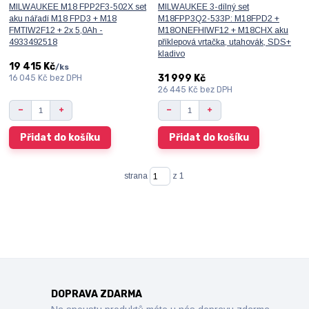
MILWAUKEE M18 FPP2F3-502X set
MILWAUKEE 3-dílný set
aku nářadí M18 FPD3 + M18
M18FPP3Q2-533P: M18FPD2 +
FMTIW2F12 + 2x 5,0Ah -
M18ONEFHIWF12 + M18CHX aku
4933492518
příklepová vrtačka, utahovák, SDS+
kladivo
19 415 Kč
/
ks
31 999 Kč
16 045 Kč
bez DPH
26 445 Kč
bez DPH
Přidat do košíku
Přidat do košíku
strana
z 1
DOPRAVA ZDARMA