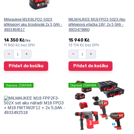
Milwaukee M18 BLPD2-502X
MILWAUKEE M18 FPD3-502X Aku
příklepový aku šroubovák 2x 5,0Ah -
příklepová vrtačka 18V; 2x 5,0Ah -
4933464517
4933479860
14 350 Kč
15 940 Kč
/
ks
11 860 Kč
bez DPH
13 174 Kč
bez DPH
Přidat do košíku
Přidat do košíku
Doprava ZDARMA
Doprava ZDARMA