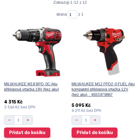
Zobrazuji 1-12 z 12
strana
z 1
MILWAUKEE M18 BPD-0C Aku
MILWAUKEE M12 FPD2-0 FUEL Aku
příklepová vrtačka 18V (bez aku)
kompaktní příklepová vrtačka 12V
(bez aku) - 4933479867
4 315 Kč
5 095 Kč
3 566 Kč
bez DPH
4 211 Kč
bez DPH
Přidat do košíku
Přidat do košíku