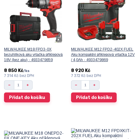
MILWAUKEE M18 FPD3-0X
MILWAUKEE M12 FPD2-402X FUEL
bezuhlíková aku vrtačka příklepová
Aku kompaktní příklepová vrtačka 12V
18V (bez aku) - 4933479859
/ 4,0Ah - 4933479869
8 850 Kč
8 920 Kč
/
ks
7 314 Kč
bez DPH
7 372 Kč
bez DPH
Přidat do košíku
Přidat do košíku