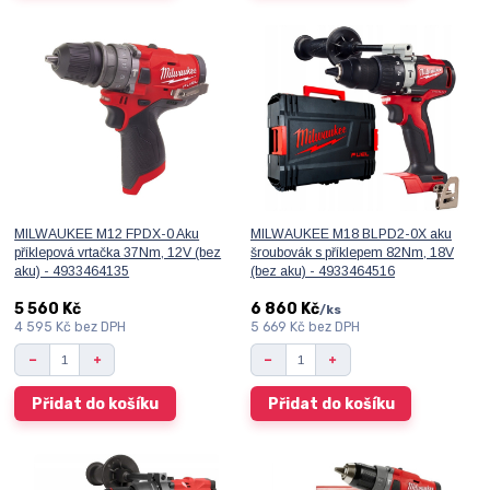
MILWAUKEE M12 FPDX-0 Aku
MILWAUKEE M18 BLPD2-0X aku
příklepová vrtačka 37Nm, 12V (bez
šroubovák s příklepem 82Nm, 18V
aku) - 4933464135
(bez aku) - 4933464516
5 560 Kč
6 860 Kč
/
ks
4 595 Kč
bez DPH
5 669 Kč
bez DPH
Přidat do košíku
Přidat do košíku