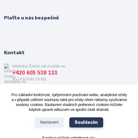
Plaťte u nás bezpečně
Kontakt
Infolinka Český-obchoďák.eu
+420 605 538 133
(Po–Pá 9:00–16:00)
info@cesky-obchodak.eu
Pro základní funkčnost, zpříjemnění používání webu, analytické účely
a v případě udělení souhlasu také pro účely cílení reklamy využíváme
soubory cookies. Nastavení vlastních preferencí cookies můžete
kdykoli upravit odkazem ve spodní části stránek.
Souhlasím
Nastavení
2008-2024 ©
Cesky-Obchodak.eu
- Všechna práva vyhrazena. Design od
OndrejDvorak.com
Souhlas můžete odmítnout
zde
.