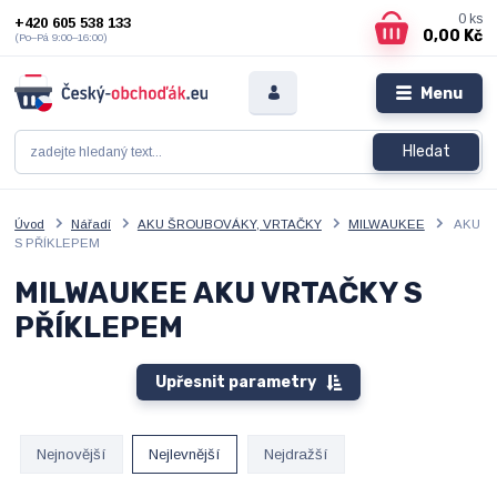
0
ks
+420 605 538 133
0,00 Kč
(Po–Pá 9:00–16:00)
Menu
Hledat
Úvod
Nářadí
AKU ŠROUBOVÁKY, VRTAČKY
MILWAUKEE
AKU
S PŘÍKLEPEM
MILWAUKEE AKU VRTAČKY S
PŘÍKLEPEM
Upřesnit parametry
Nejnovější
Nejlevnější
Nejdražší