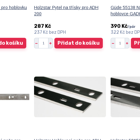
 pro hoblovku
Holzstar Pytel na třísky pro ADH
Güde 55138 N
200
hoblovce GADH
287 Kč
390 Kč
/
pár
237 Kč
bez DPH
322 Kč
bez D
do košíku
Přidat do košíku
Př