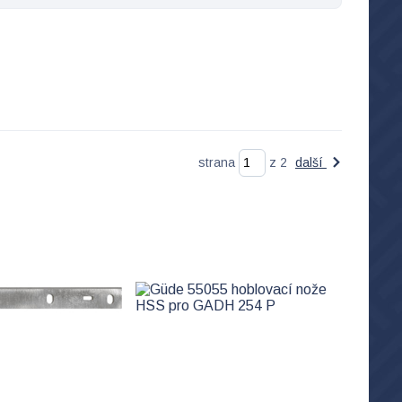
strana
z 2
další