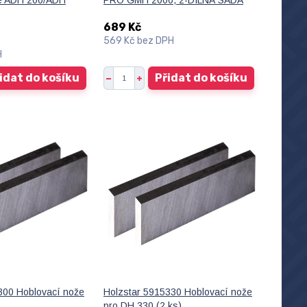
že ADH 200/ADH
PRO GMH 2000, 2-DÍLNÁ SADA
689 Kč
569 Kč
bez DPH
H
idat do košíku
Přidat do košíku
300 Hoblovací nože
Holzstar 5915330 Hoblovací nože
pro DH 330 (2 ks)