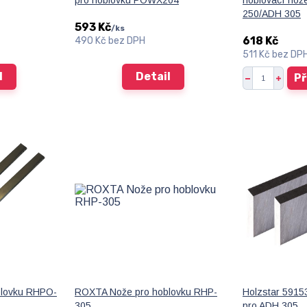
pro hoblovku POWX204
hoblovací no
250/ADH 305
593 Kč
/
ks
618 Kč
490 Kč
bez DPH
511 Kč
bez DP
l
Detail
Př
lovku RHPO-
ROXTA Nože pro hoblovku RHP-
Holzstar 5915
305
pro ADH 305