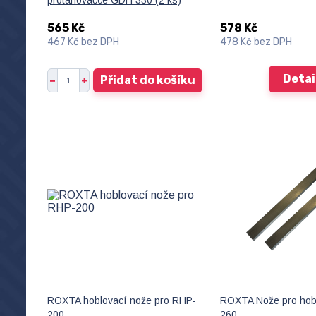
protahovačce GDH 330 (2 ks)
565 Kč
578 Kč
467 Kč
bez DPH
478 Kč
bez DPH
Detai
Přidat do košíku
ROXTA hoblovací nože pro RHP-
ROXTA Nože pro hob
200
260