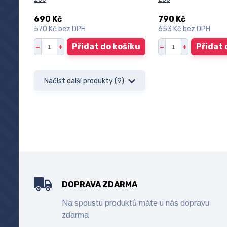
690 Kč
790 Kč
570 Kč
bez DPH
653 Kč
bez DPH
Přidat do košíku
Přidat 
Načíst další produkty (9)
DOPRAVA ZDARMA
Na spoustu produktů máte u nás dopravu
zdarma