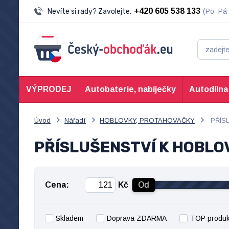
+420 605 538 133
Nevíte si rady? Zavolejte.
(Po–Pá 
VÝPRODEJ
Autobaterie, nabíječky
Autodílna
Úvod
Nářadí
HOBLOVKY, PROTAHOVAČKY
PŘÍS
PŘÍSLUŠENSTVÍ K HOBL
Cena:
Kč
Od
Skladem
Doprava ZDARMA
TOP produk