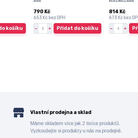
790 Kč
814 Kč
653 Kč
bez DPH
673 Kč
bez D
do košíku
Přidat do košíku
Př
Vlastní prodejna a sklad
Máme skladem více jak 2 tisíce produktů.
Vyzkoušejte si produkty u nás na prodejně.