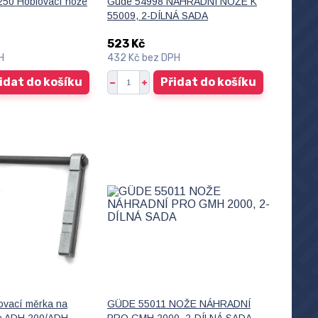
250 Hoblovací nože
Güde 54998 NÁHRADNÍ NOŽE K
55009, 2-DÍLNÁ SADA
523 Kč
H
432 Kč
bez DPH
idat do košíku
Přidat do košíku
zovací měrka na
GÜDE 55011 NOŽE NÁHRADNÍ