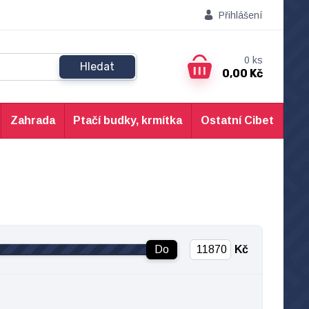
Přihlášení
0
ks
Hledat
0,00 Kč
Zahrada
Ptačí budky, krmítka
Ostatní Cibet
Do
Kč