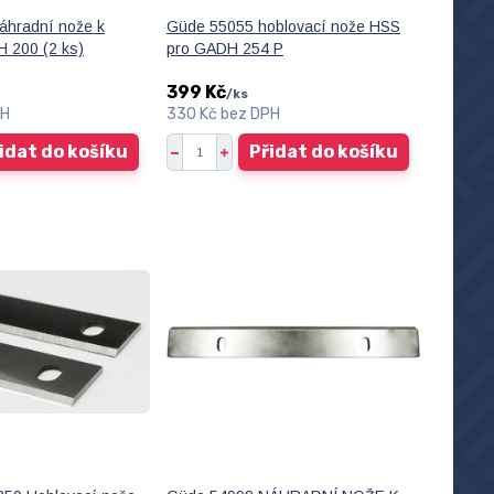
áhradní nože k
Güde 55055 hoblovací nože HSS
 200 (2 ks)
pro GADH 254 P
399 Kč
/
ks
PH
330 Kč
bez DPH
idat do košíku
Přidat do košíku