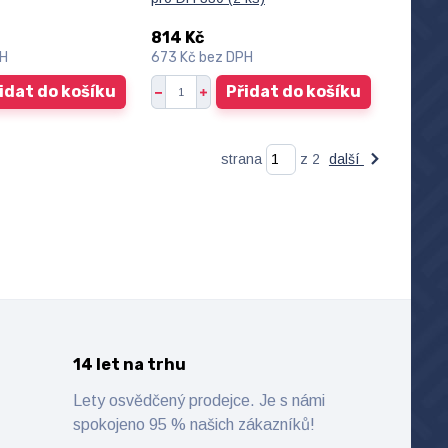
814 Kč
PH
673 Kč
bez DPH
idat do košíku
Přidat do košíku
strana
z 2
další
14 let na trhu
Lety osvědčený prodejce. Je s námi
spokojeno 95 % našich zákazníků!