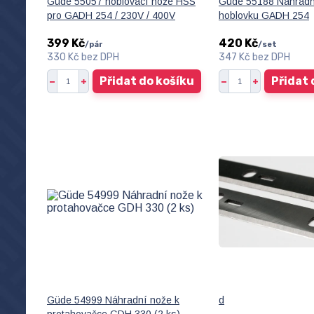
Güde 55057 hoblovací nože HSS
Güde 55188 Náhradn
pro GADH 254 / 230V / 400V
hoblovku GADH 254
399 Kč
420 Kč
/
pár
/
set
330 Kč
bez DPH
347 Kč
bez DPH
Přidat do košíku
Přidat 
Güde 54999 Náhradní nože k
d