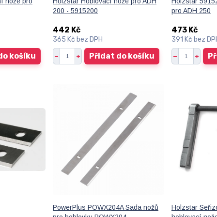
í nože pro
Holzstar Hoblovací nože pro ADH
Holzstar 5915
200 - 5915200
pro ADH 250
442 Kč
473 Kč
365 Kč
bez DPH
391 Kč
bez DP
do košíku
Přidat do košíku
Př
PowerPlus POWX204A Sada nožů
Holzstar Seři