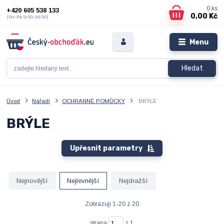
0
ks
+420 605 538 133
0,00 Kč
(Po–Pá 9:00–16:00)
Menu
Hledat
Úvod
Nářadí
OCHRANNÉ POMŮCKY
BRÝLE
BRÝLE
Upřesnit parametry
Nejnovější
Nejlevnější
Nejdražší
Zobrazuji 1-20 z 20
strana
z 1