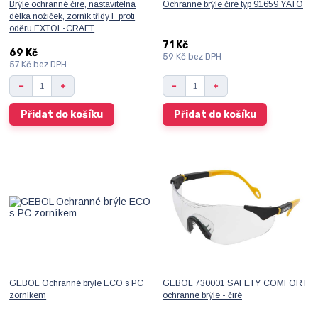
Brýle ochranné čiré, nastavitelná
Ochranné brýle čiré typ 91659 YATO
délka nožiček, zorník třídy F proti
oděru EXTOL-CRAFT
71 Kč
69 Kč
59 Kč
bez DPH
57 Kč
bez DPH
Přidat do košíku
Přidat do košíku
GEBOL Ochranné brýle ECO s PC
GEBOL 730001 SAFETY COMFORT
zorníkem
ochranné brýle - čiré