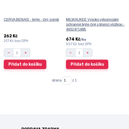
CERVA BENAIS - brýle - čirý zorník
MILWAUKEE Vysoko výkonnostní
ochranné brýle čiré s těsnící vložkou -
4932471885
262 Kč
674 Kč
/
ks
217 Kč
bez DPH
557 Kč
bez DPH
Přidat do košíku
Přidat do košíku
strana
z 1