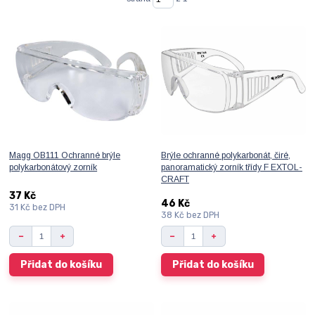
Magg OB111 Ochranné brýle
Brýle ochranné polykarbonát, čiré,
polykarbonátový zorník
panoramatický zorník třídy F EXTOL-
CRAFT
37 Kč
46 Kč
31 Kč
bez DPH
38 Kč
bez DPH
Přidat do košíku
Přidat do košíku