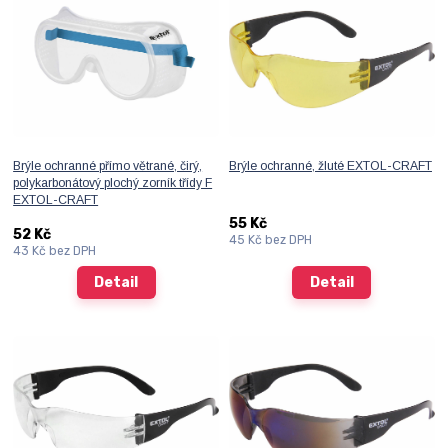
Brýle ochranné přímo větrané, čirý,
Brýle ochranné, žluté EXTOL-CRAFT
polykarbonátový plochý zorník třídy F
EXTOL-CRAFT
55 Kč
52 Kč
45 Kč
bez DPH
43 Kč
bez DPH
Detail
Detail