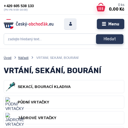
0
ks
+420 605 538 133
0,00 Kč
(Po–Pá 9:00–16:00)
Menu
Hledat
Úvod
Nářadí
VRTÁNÍ, SEKÁNÍ, BOURÁNÍ
VRTÁNÍ, SEKÁNÍ, BOURÁNÍ
SEKACÍ, BOURACÍ KLADIVA
PŮDNÍ VRTAČKY
JÁDROVÉ VRTAČKY