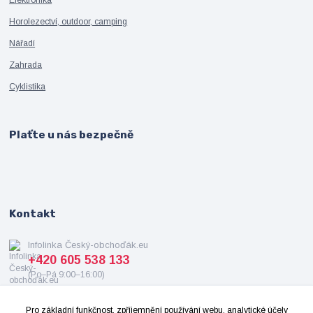
Elektronika
Horolezectví, outdoor, camping
Nářadí
Zahrada
Cyklistika
Plaťte u nás bezpečně
Kontakt
Infolinka Český-obchoďák.eu
+420 605 538 133
(Po–Pá 9:00–16:00)
info@cesky-obchodak.eu
Pro základní funkčnost, zpříjemnění používání webu, analytické účely