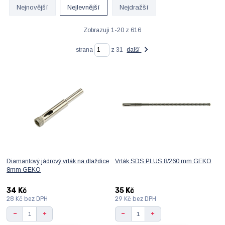
Nejnovější
Nejlevnější
Nejdražší
Zobrazuji 1-20 z 616
strana
z 31
další
Diamantový jádrový vrták na dlaždice
Vrták SDS PLUS 8/260 mm GEKO
8mm GEKO
34 Kč
35 Kč
28 Kč
bez DPH
29 Kč
bez DPH