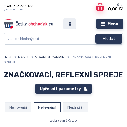
0
ks
+420 605 538 133
0,00 Kč
(Po–Pá 9:00–16:00)
Menu
Hledat
Úvod
Nářadí
STAVEBNÍ CHEMIE
ZNAČKOVACÍ, REFLEXNÍ
SPREJE
ZNAČKOVACÍ, REFLEXNÍ SPREJE
Upřesnit parametry
Nejnovější
Nejlevnější
Nejdražší
Zobrazuji 1-5 z 5