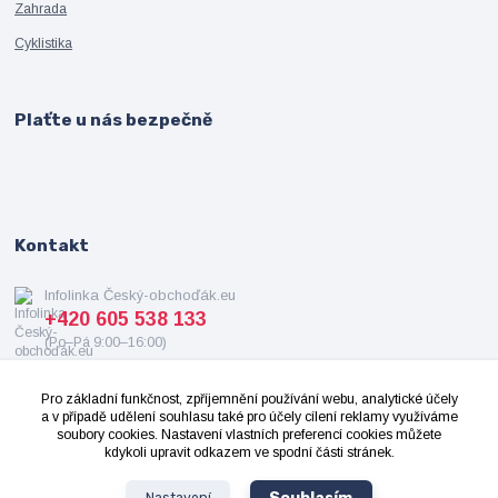
Zahrada
Cyklistika
Plaťte u nás bezpečně
Kontakt
Infolinka Český-obchoďák.eu
+420 605 538 133
(Po–Pá 9:00–16:00)
info@cesky-obchodak.eu
Pro základní funkčnost, zpříjemnění používání webu, analytické účely
a v případě udělení souhlasu také pro účely cílení reklamy využíváme
soubory cookies. Nastavení vlastních preferencí cookies můžete
kdykoli upravit odkazem ve spodní části stránek.
Nastavení