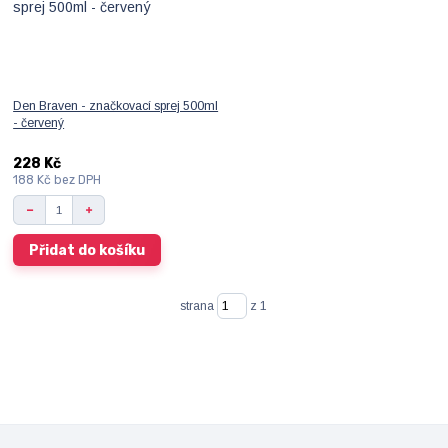
Den Braven - značkovací sprej 500ml
- červený
228 Kč
188 Kč
bez DPH
Přidat do košíku
strana
z 1