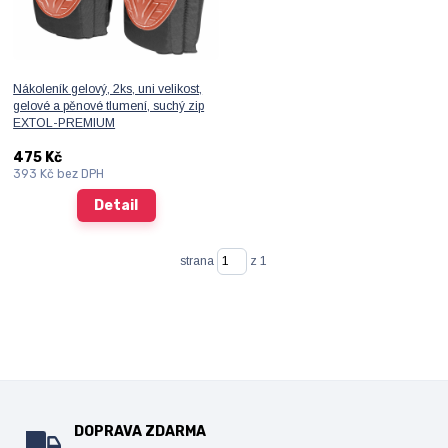
Nákoleník gelový, 2ks, uni velikost,
gelové a pěnové tlumení, suchý zip
EXTOL-PREMIUM
475 Kč
393 Kč
bez DPH
Detail
strana
z 1
DOPRAVA ZDARMA