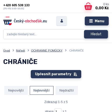
0
ks
+420 605 538 133
0,00 Kč
(Po–Pá 9:00–16:00)
Menu
Hledat
Úvod
Nářadí
OCHRANNÉ POMŮCKY
CHRÁNIČE
CHRÁNIČE
Upřesnit parametry
Nejnovější
Nejlevnější
Nejdražší
Zobrazuji 1-5 z 5
strana
z 1