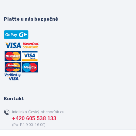
Plaťte u nás bezpečně
Kontakt
Infolinka Český-obchoďák.eu
+420 605 538 133
(Po–Pá 9:00–16:00)
info@cesky-obchodak.eu