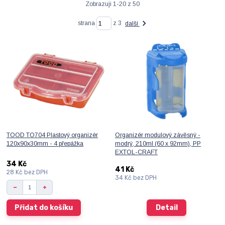
Zobrazuji 1-20 z 50
strana
z 3
další
TOOD TO704 Plastový organizér
Organizér modulový závěsný -
120x90x30mm - 4 přepážka
modrý, 210ml (60 x 92mm), PP
EXTOL-CRAFT
34 Kč
41 Kč
28 Kč
bez DPH
34 Kč
bez DPH
Přidat do košíku
Detail