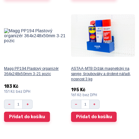
Magg PP194 Plastový organizér
ASTA A-MTB Držák magnetický na
364x248x50mm 3-21 pozic
spreje, šroubováky a drobné nářadí,
nosnost 3 kg
183 Kč
195 Kč
151 Kč
bez DPH
161 Kč
bez DPH
Přidat do košíku
Přidat do košíku