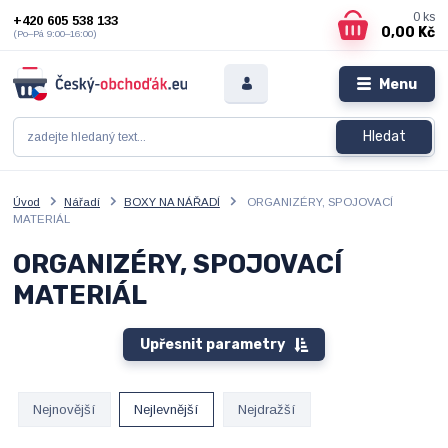
0
ks
+420 605 538 133
0,00 Kč
(Po–Pá 9:00–16:00)
Menu
Hledat
Úvod
Nářadí
BOXY NA NÁŘADÍ
ORGANIZÉRY, SPOJOVACÍ
MATERIÁL
ORGANIZÉRY, SPOJOVACÍ
MATERIÁL
Upřesnit parametry
Nejnovější
Nejlevnější
Nejdražší