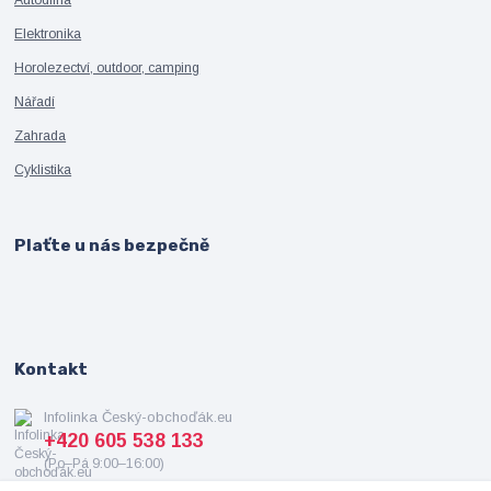
Elektronika
Horolezectví, outdoor, camping
Nářadí
Zahrada
Cyklistika
Plaťte u nás bezpečně
Kontakt
Infolinka Český-obchoďák.eu
+420 605 538 133
(Po–Pá 9:00–16:00)