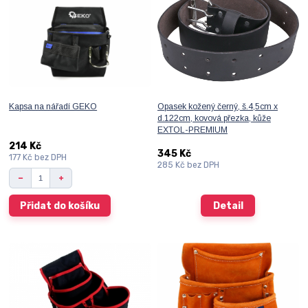
Kapsa na nářadí GEKO
Opasek kožený černý, š.4,5cm x
d.122cm, kovová přezka, kůže
EXTOL-PREMIUM
214 Kč
345 Kč
177 Kč
bez DPH
285 Kč
bez DPH
Přidat do košíku
Detail