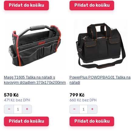
Přidat do košíku
Přidat do košíku
Magg T1605 Taška na nářadí s
PowerPlus POWDPBAG01 Taška na
kovovým držadlem 370x170x200mm
nářadí
570 Kč
799 Kč
471 Kč
bez DPH
660 Kč
bez DPH
Přidat do košíku
Přidat do košíku