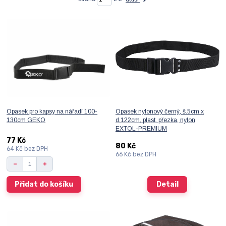
Opasek pro kapsy na nářadí 100-
Opasek nylonový černý, š.5cm x
130cm GEKO
d.122cm, plast. přezka, nylon
EXTOL-PREMIUM
77 Kč
80 Kč
64 Kč
bez DPH
66 Kč
bez DPH
Přidat do košíku
Detail