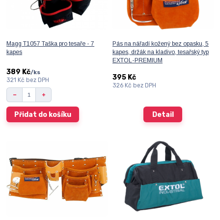
Magg T1057 Taška pro tesaře - 7
Pás na nářadí kožený bez opasku, 5
kapes
kapes, držák na kladivo, tesařský typ
EXTOL-PREMIUM
389 Kč
/
ks
395 Kč
321 Kč
bez DPH
326 Kč
bez DPH
Přidat do košíku
Detail