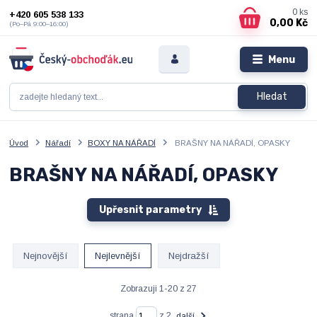
0
ks
+420 605 538 133
0,00 Kč
(Po–Pá 9:00–16:00)
Menu
Hledat
Úvod
Nářadí
BOXY NA NÁŘADÍ
BRAŠNY NA NÁŘADÍ, OPASKY
BRAŠNY NA NÁŘADÍ, OPASKY
Upřesnit parametry
Nejnovější
Nejlevnější
Nejdražší
Zobrazuji 1-20 z 27
strana
z 2
další