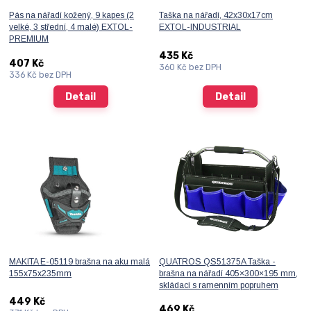
Pás na nářadí kožený, 9 kapes (2
Taška na nářadí, 42x30x17cm
velké, 3 střední, 4 malé) EXTOL-
EXTOL-INDUSTRIAL
PREMIUM
435 Kč
407 Kč
360 Kč
bez DPH
336 Kč
bez DPH
Detail
Detail
MAKITA E-05119 brašna na aku malá
QUATROS QS51375A Taška -
155x75x235mm
brašna na nářadí 405×300×195 mm,
skládací s ramenním popruhem
449 Kč
469 Kč