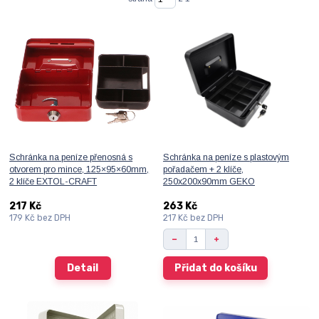
Schránka na peníze přenosná s
Schránka na peníze s plastovým
otvorem pro mince, 125×95×60mm,
pořadačem + 2 klíče,
2 klíče EXTOL-CRAFT
250x200x90mm GEKO
217 Kč
263 Kč
179 Kč
bez DPH
217 Kč
bez DPH
Detail
Přidat do košíku