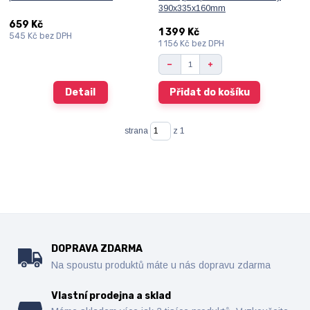
390x335x160mm
659 Kč
1 399 Kč
545 Kč
bez DPH
1 156 Kč
bez DPH
Detail
Přidat do košíku
strana
z 1
DOPRAVA ZDARMA
Na spoustu produktů máte u nás dopravu zdarma
Vlastní prodejna a sklad