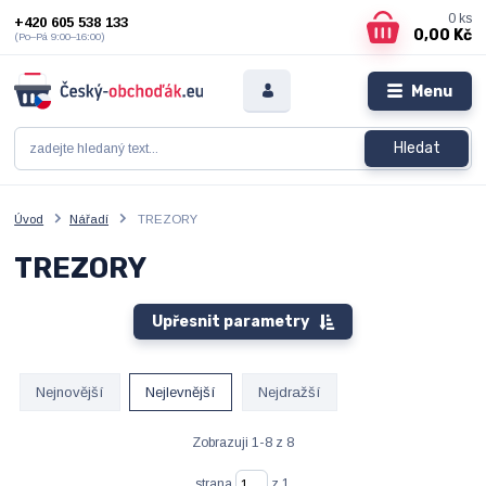
0
ks
+420 605 538 133
0,00 Kč
(Po–Pá 9:00–16:00)
Menu
Hledat
Úvod
Nářadí
TREZORY
TREZORY
Upřesnit parametry
Nejnovější
Nejlevnější
Nejdražší
Zobrazuji 1-8 z 8
strana
z 1