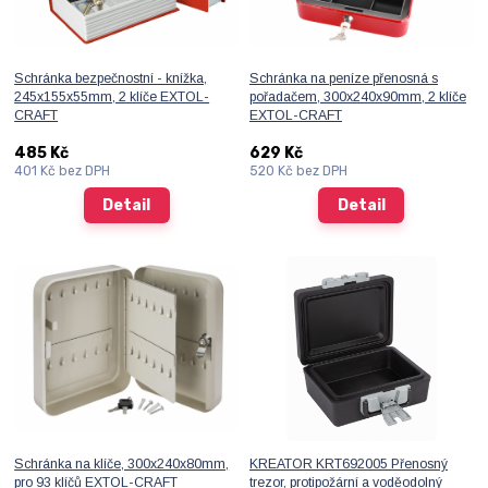
Schránka bezpečnostní - knížka,
Schránka na peníze přenosná s
245x155x55mm, 2 klíče EXTOL-
pořadačem, 300x240x90mm, 2 klíče
CRAFT
EXTOL-CRAFT
485 Kč
629 Kč
401 Kč
bez DPH
520 Kč
bez DPH
Detail
Detail
Schránka na klíče, 300x240x80mm,
KREATOR KRT692005 Přenosný
pro 93 klíčů EXTOL-CRAFT
trezor, protipožární a voděodolný