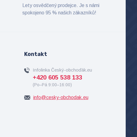
Lety osvědčený prodejce. Je s námi
spokojeno 95 % našich zákazníků!
Kontakt
Infolinka Český-obchoďák.eu
+420 605 538 133
(Po–Pá 9:00–16:00)
info@cesky-obchodak.eu