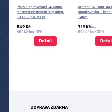
Pistole sponkovací, 4-14mm,
Kreator KRT000104 
možnost nastavení síly úderu
sponkovačka + hřebí
EXTOL-PREMIUM
14mm
549 Kč
719 Kč
/
ks
454 Kč
bez DPH
594 Kč
bez DPH
Detail
Detai
DOPRAVA ZDARMA