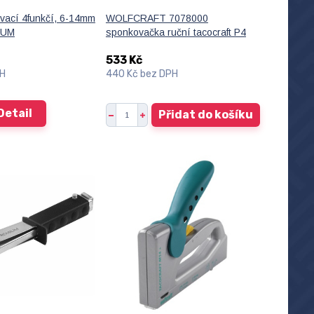
ovací 4funkčí, 6-14mm
WOLFCRAFT 7078000
IUM
sponkovačka ruční tacocraft P4
533 Kč
PH
440 Kč
bez DPH
Detail
Přidat do košíku