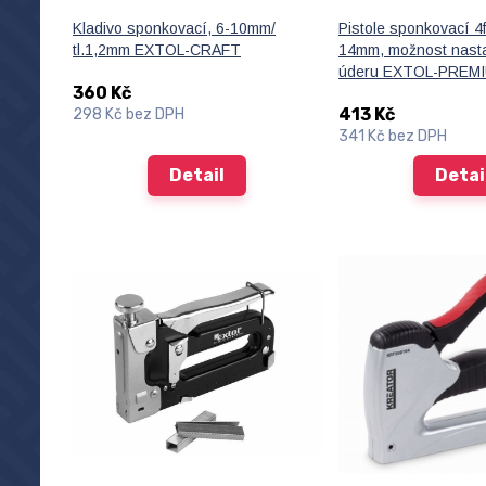
Kladivo sponkovací, 6-10mm/
Pistole sponkovací 4f
tl.1,2mm EXTOL-CRAFT
14mm, možnost nasta
úderu EXTOL-PREM
360 Kč
413 Kč
298 Kč
bez DPH
341 Kč
bez DPH
Detail
Detai