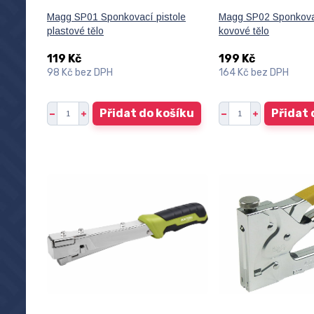
Magg SP01 Sponkovací pistole
Magg SP02 Sponkovac
plastové tělo
kovové tělo
119 Kč
199 Kč
98 Kč
bez DPH
164 Kč
bez DPH
Přidat do košíku
Přidat 