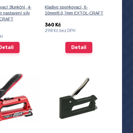
vací 3funkční, 4-
Kladivo sponkovací, 6-
 nastavení síly
10mm/tl.0,7mm EXTOL-CRAFT
-CRAFT
360 Kč
298 Kč
bez DPH
PH
Detail
Detail