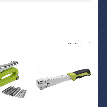
strana
z 1