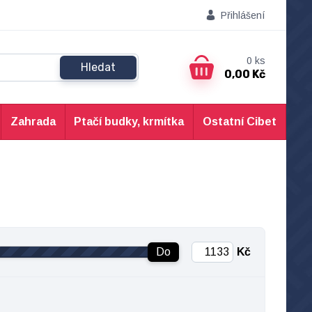
Přihlášení
0
ks
Hledat
0,00 Kč
Zahrada
Ptačí budky, krmítka
Ostatní Cibet
Do
Kč