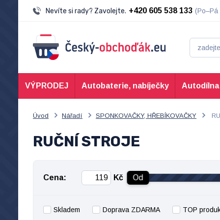
+420 605 538 133
Nevíte si rady? Zavolejte.
(Po–Pá 
VÝPRODEJ
Autobaterie, nabíječky
Autodílna
Úvod
Nářadí
SPONKOVAČKY, HŘEBÍKOVAČKY
RU
RUČNÍ STROJE
Cena:
Kč
Od
Skladem
Doprava ZDARMA
TOP produk