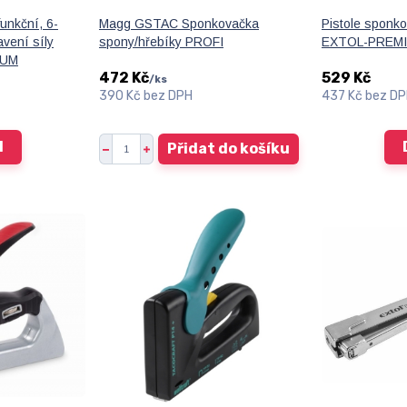
unkční, 6-
Magg GSTAC Sponkovačka
Pistole sponk
vení síly
spony/hřebíky PROFI
EXTOL-PREM
IUM
472 Kč
529 Kč
/
ks
390 Kč
bez DPH
437 Kč
bez D
l
Přidat do košíku