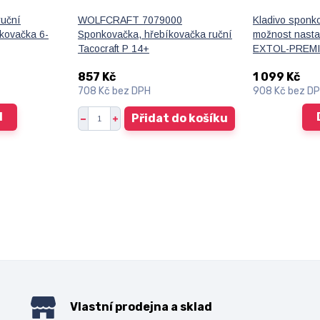
ruční
WOLFCRAFT 7079000
Kladivo sponk
kovačka 6-
Sponkovačka, hřebíkovačka ruční
možnost nasta
Tacocraft P 14+
EXTOL-PREM
857 Kč
1 099 Kč
708 Kč
bez DPH
908 Kč
bez D
l
Přidat do košíku
Vlastní prodejna a sklad