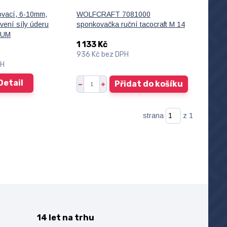
ovací, 6-10mm,
WOLFCRAFT 7081000
vení síly úderu
sponkovačka ruční tacocraft M 14
IUM
1 133 Kč
936 Kč
bez DPH
PH
Detail
Přidat do košíku
strana
z 1
14 let na trhu