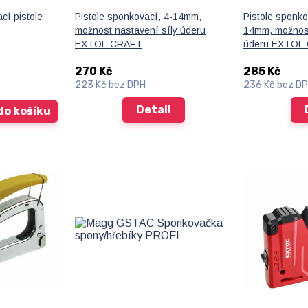
í pistole
Pistole sponkovací, 4-14mm,
Pistole sponko
možnost nastavení síly úderu
14mm, možnost
EXTOL-CRAFT
úderu EXTOL
270 Kč
285 Kč
223 Kč
bez DPH
236 Kč
bez D
Detail
do košíku