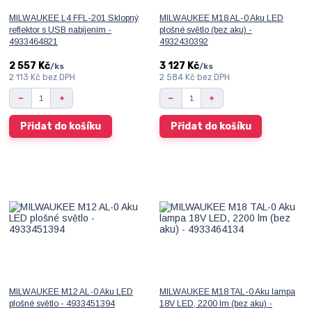
MILWAUKEE L4 FFL-201 Sklopný
MILWAUKEE M18 AL-0 Aku LED
reflektor s USB nabíjením -
plošné světlo (bez aku) -
4933464821
4932430392
2 557 Kč
3 127 Kč
/
ks
/
ks
2 113 Kč
bez DPH
2 584 Kč
bez DPH
Přidat do košíku
Přidat do košíku
MILWAUKEE M12 AL-0 Aku LED
MILWAUKEE M18 TAL-0 Aku lampa
plošné světlo - 4933451394
18V LED, 2200 lm (bez aku) -