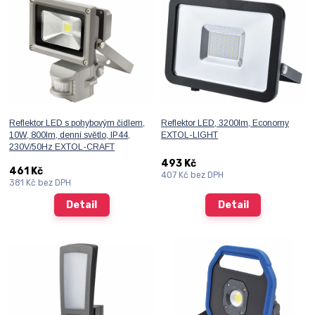
Reflektor LED s pohybovým čidlem,
Reflektor LED, 3200lm, Economy
10W, 800lm, denní světlo, IP44,
EXTOL-LIGHT
230V/50Hz EXTOL-CRAFT
493 Kč
461 Kč
407 Kč
bez DPH
381 Kč
bez DPH
Detail
Detail