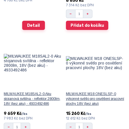
8 850 Kč
4 768 Kč
bez DPH
7 314 Kč
bez DPH
Detail
Přidat do košíku
MILWAUKEE M18SAL2-0 Aku
MILWAUKEE M18 ONESLSP-0
stojanová svítilna - reflektor 2800lm,
výkonné světlo pro osvětlení pracovní
18V (bez aku) - 4933492486
plochy 18V (bez aku)
9 659 Kč
15 260 Kč
/
ks
/
ks
7 983 Kč
bez DPH
12 612 Kč
bez DPH