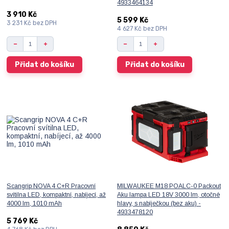
4933464134
3 910 Kč
5 599 Kč
3 231 Kč
bez DPH
4 627 Kč
bez DPH
Přidat do košíku
Přidat do košíku
Scangrip NOVA 4 C+R Pracovní
MILWAUKEE M18 POALC-0 Packout
svítilna LED, kompaktní, nabíjecí, až
Aku lampa LED 18V 3000 lm, otočné
4000 lm, 1010 mAh
hlavy, s nabíječkou (bez aku) -
4933478120
5 769 Kč