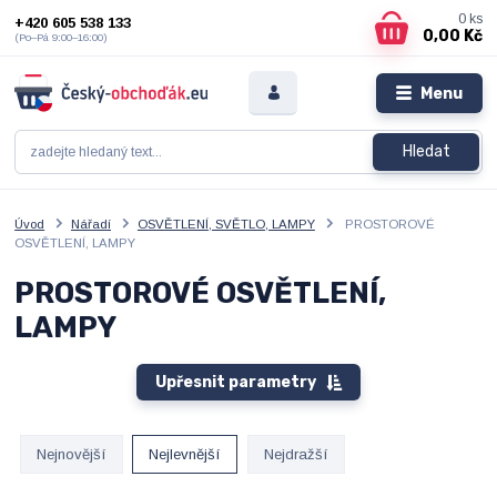
0
ks
+420 605 538 133
0,00 Kč
(Po–Pá 9:00–16:00)
Menu
Hledat
Úvod
Nářadí
OSVĚTLENÍ, SVĚTLO, LAMPY
PROSTOROVÉ
OSVĚTLENÍ, LAMPY
PROSTOROVÉ OSVĚTLENÍ,
LAMPY
Upřesnit parametry
Nejnovější
Nejlevnější
Nejdražší