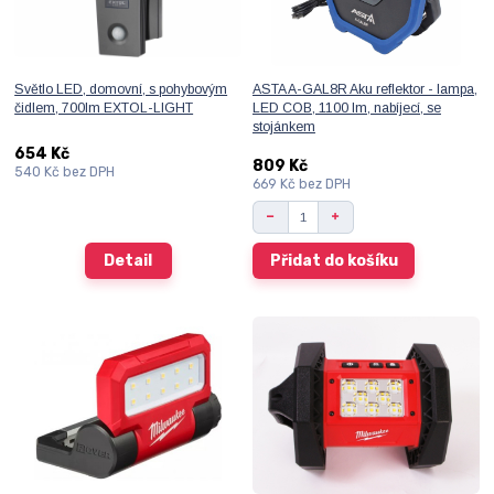
Světlo LED, domovní, s pohybovým
ASTA A-GAL8R Aku reflektor - lampa,
čidlem, 700lm EXTOL-LIGHT
LED COB, 1100 lm, nabíjecí, se
stojánkem
654 Kč
809 Kč
540 Kč
bez DPH
669 Kč
bez DPH
Detail
Přidat do košíku