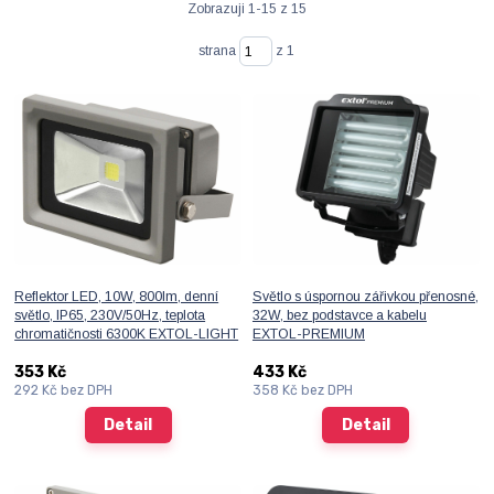
Zobrazuji 1-15 z 15
strana
z 1
Reflektor LED, 10W, 800lm, denní
Světlo s úspornou zářivkou přenosné,
světlo, IP65, 230V/50Hz, teplota
32W, bez podstavce a kabelu
chromatičnosti 6300K EXTOL-LIGHT
EXTOL-PREMIUM
353 Kč
433 Kč
292 Kč
bez DPH
358 Kč
bez DPH
Detail
Detail