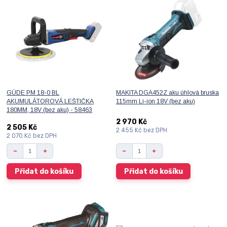
GÜDE PM 18-0 BL
MAKITA DGA452Z aku úhlová bruska
AKUMULÁTOROVÁ LEŠTIČKA
115mm Li-ion 18V (bez aku)
180MM, 18V (bez aku) - 58463
2 970 Kč
2 505 Kč
2 455 Kč
bez DPH
2 070 Kč
bez DPH
Přidat do košíku
Přidat do košíku