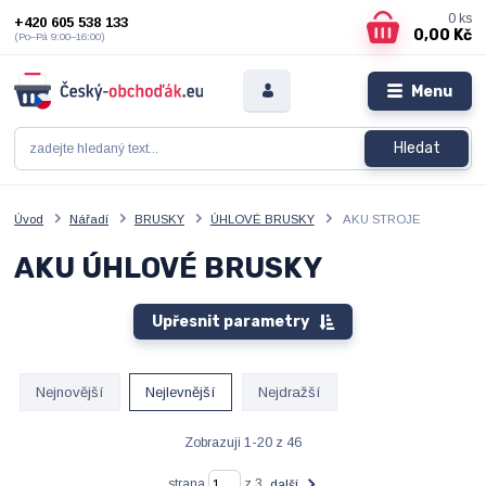
0
ks
+420 605 538 133
0,00 Kč
(Po–Pá 9:00–16:00)
Menu
Hledat
Úvod
Nářadí
BRUSKY
ÚHLOVÉ BRUSKY
AKU STROJE
AKU ÚHLOVÉ BRUSKY
Upřesnit parametry
Nejnovější
Nejlevnější
Nejdražší
Zobrazuji 1-20 z 46
strana
z 3
další