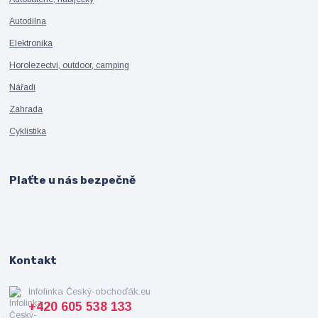
Autodílna
Elektronika
Horolezectví, outdoor, camping
Nářadí
Zahrada
Cyklistika
Plaťte u nás bezpečně
Kontakt
Infolinka Český-obchoďák.eu
+420 605 538 133