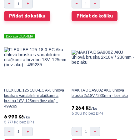
Přidat do košíku
Přidat do košíku
Doprava ZDARMA
FLEX LBE 125 18.0-EC Aku úhlová
MAKITA DGA900Z AKU úhlová
bruska s variabilními otáčkami a
bruska 2x18V / 230mm - bez aku
brzdou 18V, 125mm (bez aku) -
499285
7 264 Kč
/
ks
6 003 Kč
bez DPH
6 990 Kč
/
ks
5 777 Kč
bez DPH