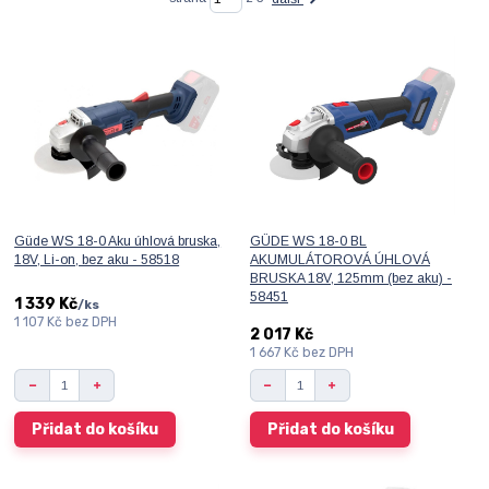
Güde WS 18-0 Aku úhlová bruska,
GÜDE WS 18-0 BL
18V, Li-on, bez aku - 58518
AKUMULÁTOROVÁ ÚHLOVÁ
BRUSKA 18V, 125mm (bez aku) -
58451
1 339 Kč
/
ks
1 107 Kč
bez DPH
2 017 Kč
1 667 Kč
bez DPH
Přidat do košíku
Přidat do košíku