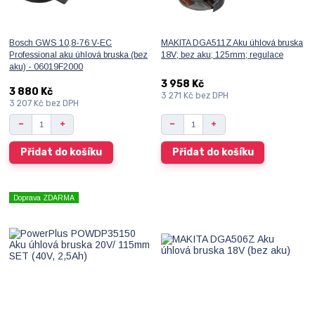
Bosch GWS 10,8-76 V-EC
MAKITA DGA511Z Aku úhlová bruska
Professional aku úhlová bruska (bez
18V; bez aku; 125mm; regulace
aku) - 06019F2000
3 958 Kč
3 880 Kč
3 271 Kč
bez DPH
3 207 Kč
bez DPH
Přidat do košíku
Přidat do košíku
Doprava ZDARMA