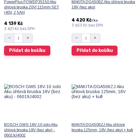
PowerPlus POWDP35150 Aku
MAKITA DGA506Z Aku úhlová bruska
úhlová bruska 20V/ 115mm SET
18V (bez aku)
(40V, 2,5Ah)
4 420 Kč
/
ks
4 139 Kč
3 653 Kč
bez DPH
3 421 Kč
bez DPH
Přidat do košíku
Přidat do košíku
BOSCH GWS 18V-10 solo Aku
MAKITA DGA506ZJ Aku úhlová
úhlová bruska 18V (bez aku) -
bruska 125mm, 18V (bez aku) + kufr
06019J4002