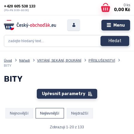
0
ks
+420 605 538 133
0,00 Kč
(Po–Pá 9:00–16:00)
Menu
Hledat
Úvod
Nářadí
VRTÁNÍ, SEKÁNÍ, BOURÁNÍ
PŘÍSLUŠENSTVÍ
BITY
BITY
Upřesnit parametry
Nejnovější
Nejlevnější
Nejdražší
Zobrazuji 1-20 z 133