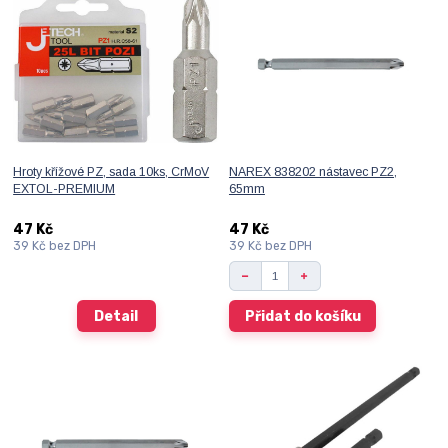
Hroty křížové PZ, sada 10ks, CrMoV
NAREX 838202 nástavec PZ2,
EXTOL-PREMIUM
65mm
47 Kč
47 Kč
39 Kč
bez DPH
39 Kč
bez DPH
Detail
Přidat do košíku