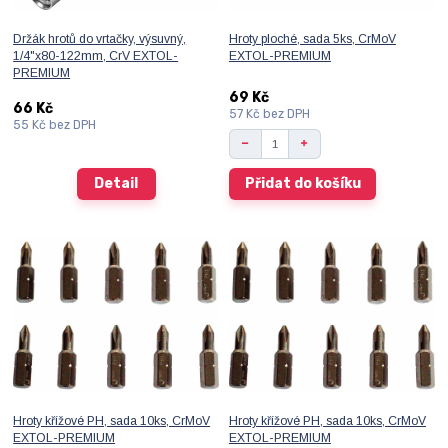
Držák hrotů do vrtačky, výsuvný,
Hroty ploché, sada 5ks, CrMoV
1/4"x80-122mm, CrV EXTOL-
EXTOL-PREMIUM
PREMIUM
69 Kč
66 Kč
57 Kč
bez DPH
55 Kč
bez DPH
Detail
Přidat do košíku
Hroty křížové PH, sada 10ks, CrMoV
Hroty křížové PH, sada 10ks, CrMoV
EXTOL-PREMIUM
EXTOL-PREMIUM