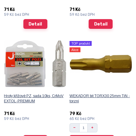
71 Kč
71 Kč
59 Kč
bez DPH
59 Kč
bez DPH
Detail
Detail
TOP produkt
Akce
Hroty křížové PZ, sada 10ks, CrMoV
WEKADOR bit TORX30 25mm TiN -
EXTOL-PREMIUM
torzní
71 Kč
79 Kč
59 Kč
bez DPH
65 Kč
bez DPH