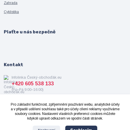
Zahrada
Cyklistika
Plaťte u nás bezpečně
Kontakt
Infolinka Český-obchoďák.eu
+420 605 538 133
(Po–Pá 9:00–16:00)
info@cesky-obchodak.eu
Pro základní funkčnost, zpříjemnění používání webu, analytické účely
a v případě udělení souhlasu také pro účely cílení reklamy využíváme
soubory cookies. Nastavení vlastních preferencí cookies můžete
kdykoli upravit odkazem ve spodní části stránek.