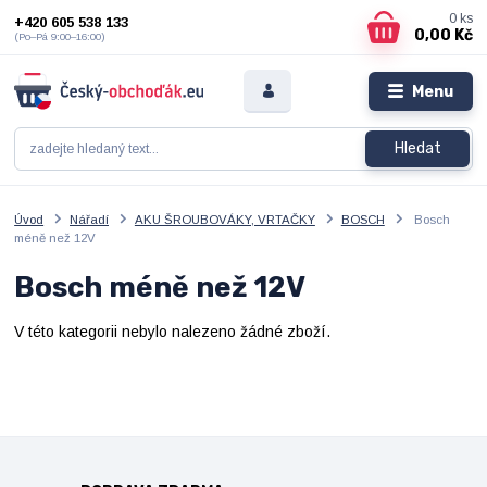
0
ks
+420 605 538 133
0,00 Kč
(Po–Pá 9:00–16:00)
Menu
Hledat
Úvod
Nářadí
AKU ŠROUBOVÁKY, VRTAČKY
BOSCH
Bosch
méně než 12V
Bosch méně než 12V
V této kategorii nebylo nalezeno žádné zboží.