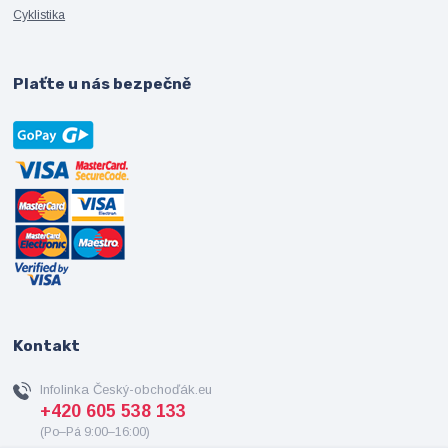
Cyklistika
Plaťte u nás bezpečně
Kontakt
Infolinka Český-obchoďák.eu
+420 605 538 133
(Po–Pá 9:00–16:00)