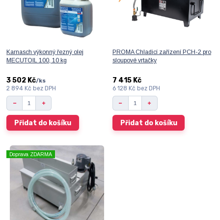
Karnasch výkonný řezný olej
PROMA Chladicí zařízení PCH-2 pro
MECUTOIL 100, 10 kg
sloupové vrtačky
3 502 Kč
7 415 Kč
/
ks
2 894 Kč
bez DPH
6 128 Kč
bez DPH
Přidat do košíku
Přidat do košíku
Doprava ZDARMA