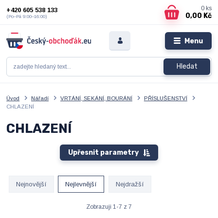
0
ks
+420 605 538 133
0,00 Kč
(Po–Pá 9:00–16:00)
Menu
Hledat
Úvod
Nářadí
VRTÁNÍ, SEKÁNÍ, BOURÁNÍ
PŘÍSLUŠENSTVÍ
CHLAZENÍ
CHLAZENÍ
Upřesnit parametry
Nejnovější
Nejlevnější
Nejdražší
Zobrazuji 1-7 z 7