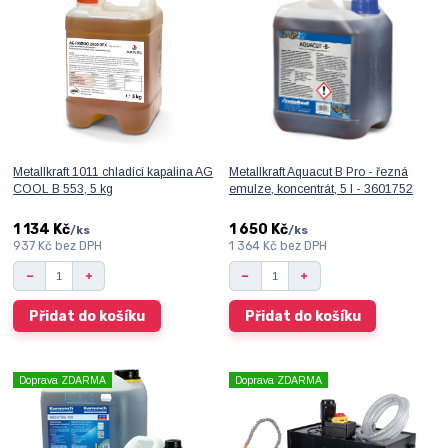
Metallkraft 1011 chladící kapalina AG
Metallkraft Aquacut B Pro - řezná
COOL B 553, 5 kg
emulze, koncentrát, 5 l - 3601752
1 134 Kč
1 650 Kč
/
ks
/
ks
937 Kč
bez DPH
1 364 Kč
bez DPH
Přidat do košíku
Přidat do košíku
Doprava ZDARMA
Doprava ZDARMA