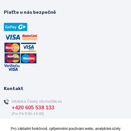
Plaťte u nás bezpečně
Kontakt
Infolinka Český-obchoďák.eu
+420 605 538 133
(Po–Pá 9:00–16:00)
info@cesky-obchodak.eu
Pro základní funkčnost, zpříjemnění používání webu, analytické účely