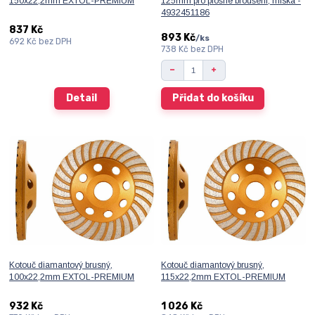
150x22,2mm EXTOL-PREMIUM
125mm pro plošné broušení, miska -
4932451186
837 Kč
893 Kč
/
ks
692 Kč
bez DPH
738 Kč
bez DPH
Detail
Přidat do košíku
Kotouč diamantový brusný,
Kotouč diamantový brusný,
100x22,2mm EXTOL-PREMIUM
115x22,2mm EXTOL-PREMIUM
932 Kč
1 026 Kč