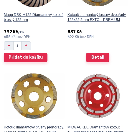
Magg DBK-H125 Diamantový kotouč
Kotouč diamantový brusný dvouřadý,
brusný 125mm
125x22,2mm EXTOL-PREMIUM
792 Kč
837 Kč
/
ks
655 Kč
bez DPH
692 Kč
bez DPH
Přidat do košíku
Detail
Kotouč diamantový brusný jednořadý,
MILWAUKEE Diamantový kotouč