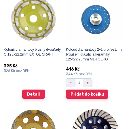
Kotouč diamantový brusný dvouřadý,
Kotouč diamantový 2v1 pro řezání a
O 125x22,2mm EXTOL CRAFT
broušení dlaždic a keramiky
125x22,23mm M14 GEKO
395 Kč
416 Kč
326 Kč
bez DPH
344 Kč
bez DPH
Detail
Přidat do košíku