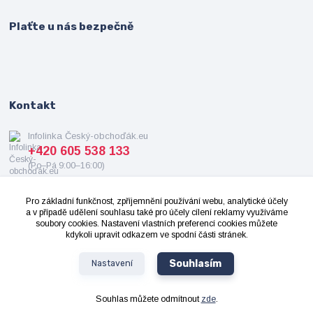
Plaťte u nás bezpečně
Kontakt
Infolinka Český-obchoďák.eu
+420 605 538 133
(Po–Pá 9:00–16:00)
info@cesky-obchodak.eu
Pro základní funkčnost, zpříjemnění používání webu, analytické účely
a v případě udělení souhlasu také pro účely cílení reklamy využíváme
soubory cookies. Nastavení vlastních preferencí cookies můžete
kdykoli upravit odkazem ve spodní části stránek.
Souhlasím
Nastavení
2008-2024 ©
Cesky-Obchodak.eu
- Všechna práva vyhrazena. Design od
OndrejDvorak.com
Souhlas můžete odmítnout
zde
.
Vytvořeno na
Eshop-rychle.cz