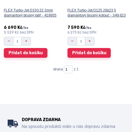
FLEX Turbo-Jet D150 22,2mm
FLEX Turbo-Jet D125 28x23,5
diamantový brusný talíř - 418935
diamantový brusný kotouč - 349.623
6 690 Kč
7 590 Kč
/
ks
/
ks
5 529 Kč
bez DPH
6 273 Kč
bez DPH
Přidat do košíku
Přidat do košíku
strana
z 1
DOPRAVA ZDARMA
Na spoustu produktů máte u nás dopravu zdarma