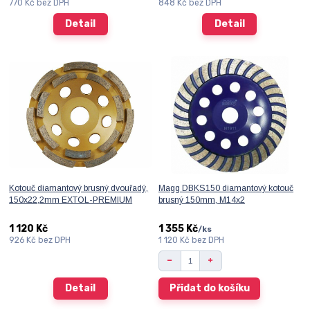
770 Kč
bez DPH
848 Kč
bez DPH
Detail
Detail
Kotouč diamantový brusný dvouřadý,
Magg DBKS150 diamantový kotouč
150x22,2mm EXTOL-PREMIUM
brusný 150mm, M14x2
1 120 Kč
1 355 Kč
/
ks
926 Kč
bez DPH
1 120 Kč
bez DPH
Detail
Přidat do košíku