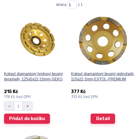
strana
z 1
Kotouč diamantový hrnkový brusný
Kotouč diamantový brusný jednořadý,
dvouřadý, 125x5x22,23mm GEKO
115x22,2mm EXTOL-PREMIUM
215 Kč
377 Kč
178 Kč
bez DPH
312 Kč
bez DPH
Přidat do košíku
Detail