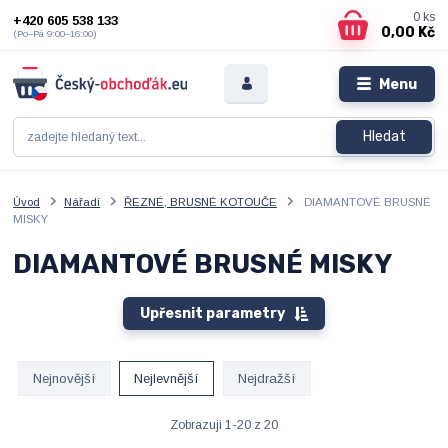
0
ks
+420 605 538 133
0,00 Kč
(Po–Pá 9:00–16:00)
Menu
Hledat
Úvod
Nářadí
ŘEZNÉ, BRUSNÉ KOTOUČE
DIAMANTOVÉ BRUSNÉ
MISKY
DIAMANTOVÉ BRUSNÉ MISKY
Upřesnit parametry
Nejnovější
Nejlevnější
Nejdražší
Zobrazuji 1-20 z 20