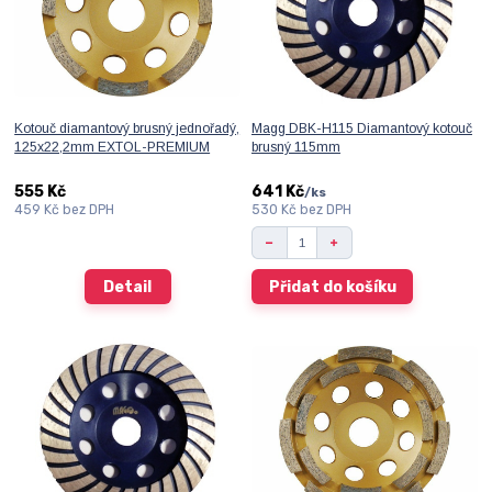
Kotouč diamantový brusný jednořadý,
Magg DBK-H115 Diamantový kotouč
125x22,2mm EXTOL-PREMIUM
brusný 115mm
555 Kč
641 Kč
/
ks
459 Kč
bez DPH
530 Kč
bez DPH
Detail
Přidat do košíku