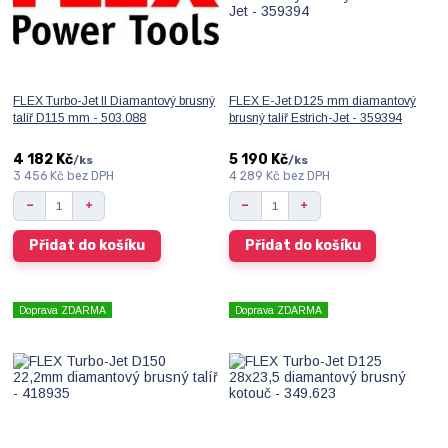
FLEX Turbo-Jet II Diamantový brusný
FLEX E-Jet D125 mm diamantový
talíř D115 mm - 503.088
brusný talíř Estrich-Jet - 359394
4 182 Kč
5 190 Kč
/
ks
/
ks
3 456 Kč
bez DPH
4 289 Kč
bez DPH
Přidat do košíku
Přidat do košíku
Doprava ZDARMA
Doprava ZDARMA