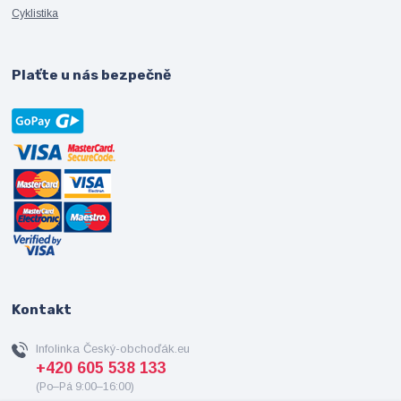
Cyklistika
Plaťte u nás bezpečně
Kontakt
Infolinka Český-obchoďák.eu
+420 605 538 133
(Po–Pá 9:00–16:00)