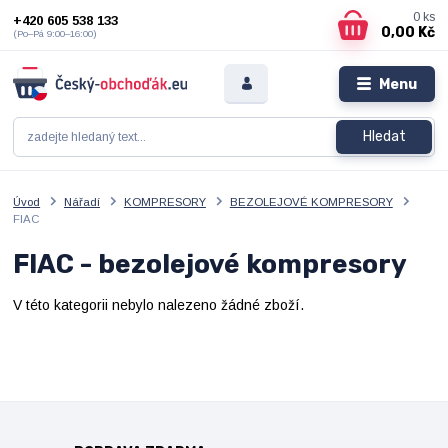
0
ks
+420 605 538 133
0,00 Kč
(Po–Pá 9:00–16:00)
Menu
Hledat
Úvod
Nářadí
KOMPRESORY
BEZOLEJOVÉ KOMPRESORY
FIAC
FIAC - bezolejové kompresory
V této kategorii nebylo nalezeno žádné zboží.