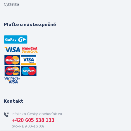
Cyklistika
Plaťte u nás bezpečně
Kontakt
Infolinka Český-obchoďák.eu
+420 605 538 133
(Po–Pá 9:00–16:00)