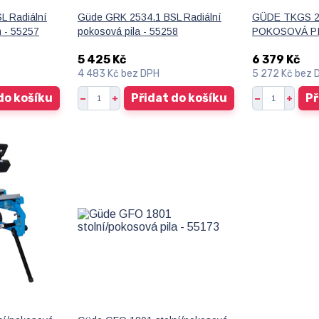
L Radiální
Güde GRK 2534.1 BSL Radiální
GÜDE TKGS 2
 - 55257
pokosová pila - 55258
POKOSOVÁ PI
5 425 Kč
6 379 Kč
4 483 Kč
bez DPH
5 272 Kč
bez 
do košíku
Přidat do košíku
Př