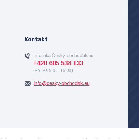
Kontakt
Infolinka Český-obchoďák.eu
+420 605 538 133
(Po–Pá 9:00–16:00)
info@cesky-obchodak.eu