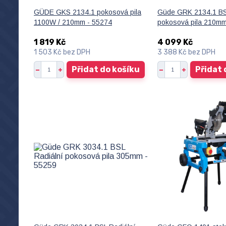
GÜDE GKS 2134.1 pokosová pila
Güde GRK 2134.1 BS
1100W / 210mm - 55274
pokosová pila 210mm
1 819 Kč
4 099 Kč
1 503 Kč
bez DPH
3 388 Kč
bez DPH
Přidat do košíku
Přidat 