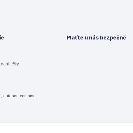
ie
Plaťte u nás bezpečně
 nabíječky
í, outdoor, camping