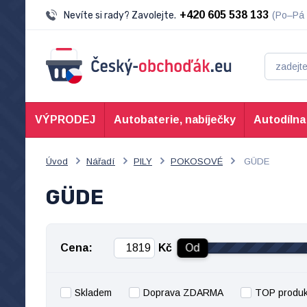
+420 605 538 133
Nevíte si rady? Zavolejte.
(Po–Pá 
VÝPRODEJ
Autobaterie, nabíječky
Autodílna
Úvod
Nářadí
PILY
POKOSOVÉ
GÜDE
GÜDE
Cena:
Kč
Od
Skladem
Doprava ZDARMA
TOP produk