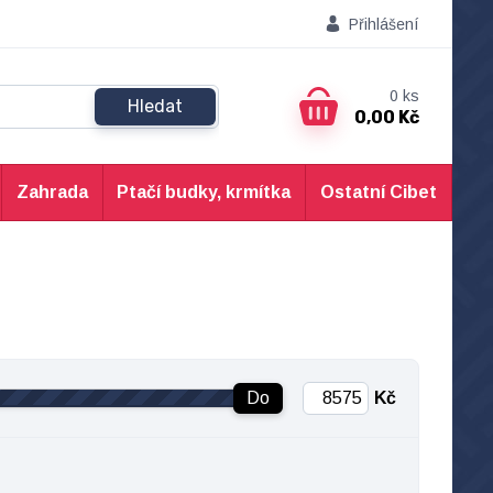
Přihlášení
0
ks
Hledat
0,00 Kč
Zahrada
Ptačí budky, krmítka
Ostatní Cibet
Do
Kč