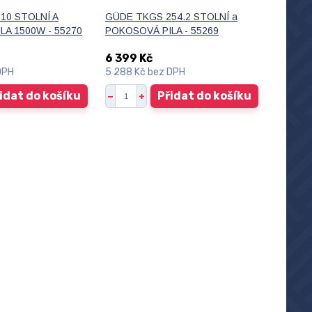
10 STOLNÍ A
GÜDE TKGS 254.2 STOLNÍ a
LA 1500W - 55270
POKOSOVÁ PILA - 55269
6 399 Kč
DPH
5 288 Kč
bez DPH
idat do košíku
Přidat do košíku