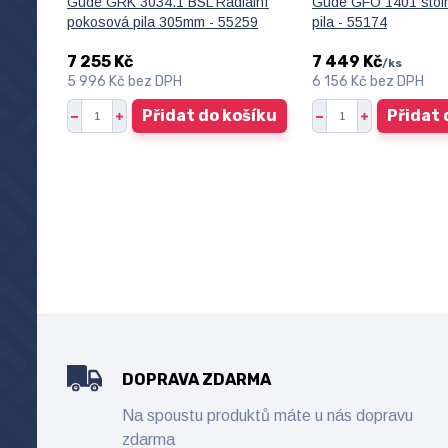
Güde GRK 3034.1 BSL Radiální
Güde GFO 1401 stol
pokosová pila 305mm - 55259
pila - 55174
7 255 Kč
7 449 Kč
/
ks
5 996 Kč
bez DPH
6 156 Kč
bez DPH
Přidat do košíku
Přidat 
DOPRAVA ZDARMA
Na spoustu produktů máte u nás dopravu
zdarma