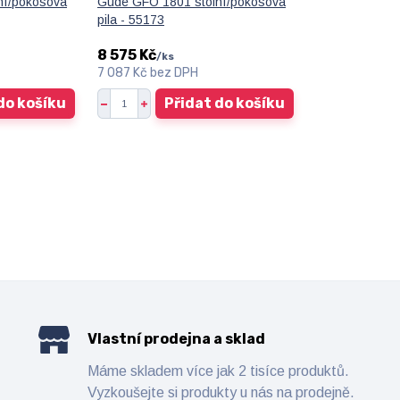
ní/pokosová
Güde GFO 1801 stolní/pokosová
pila - 55173
8 575 Kč
/
ks
7 087 Kč
bez DPH
do košíku
Přidat do košíku
Vlastní prodejna a sklad
Máme skladem více jak 2 tisíce produktů.
Vyzkoušejte si produkty u nás na prodejně.