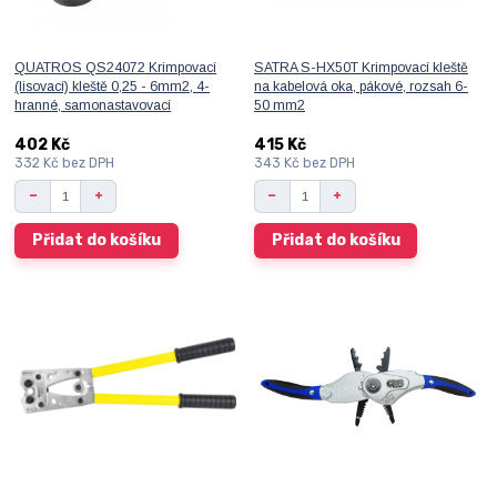
QUATROS QS24072 Krimpovací
SATRA S-HX50T Krimpovací kleště
(lisovací) kleště 0,25 - 6mm2, 4-
na kabelová oka, pákové, rozsah 6-
hranné, samonastavovací
50 mm2
402 Kč
415 Kč
332 Kč
bez DPH
343 Kč
bez DPH
Přidat do košíku
Přidat do košíku