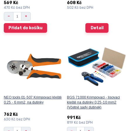
569 Kč
608 Kč
470 Kč
bez DPH
502 Kč
bez DPH
Přidat do košíku
Detail
NEO tools 01-507 Krimpovací kleště
BGS 71000 Krimpovací - lisovací
0.25 - 6 mm2, na dutinky
kleště na dutinky 0,25-10 mm2
(Včetně sady dutinek)
762 Kč
991 Kč
630 Kč
bez DPH
819 Kč
bez DPH