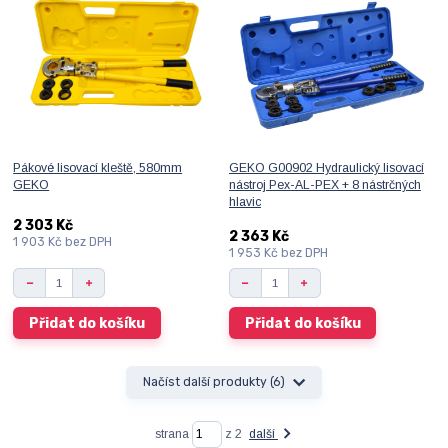
Pákové lisovací kleště, 580mm
GEKO G00902 Hydraulický lisovací
GEKO
nástroj Pex-AL-PEX + 8 nástrčných
hlavic
2 303 Kč
2 363 Kč
1 903 Kč
bez DPH
1 953 Kč
bez DPH
Přidat do košíku
Přidat do košíku
Načíst další produkty (6)
strana
z 2
další