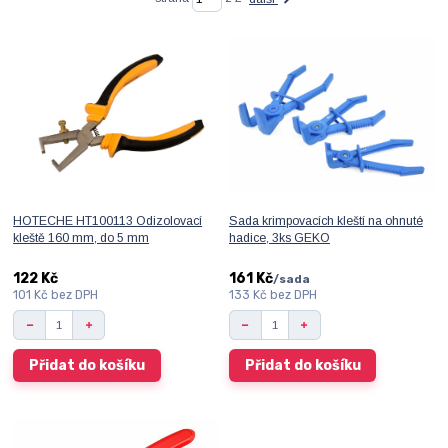
HOTECHE HT100113 Odizolovací
Sada krimpovacích kleští na ohnuté
kleště 160 mm, do 5 mm
hadice, 3ks GEKO
122 Kč
161 Kč
/
sada
101 Kč
bez DPH
133 Kč
bez DPH
Přidat do košíku
Přidat do košíku