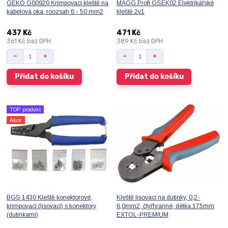
GEKO G00920 Krimpovací kleště na
MAGG Profi GSEK02 Elektrikářské
kabelová oka, roozsah 6 - 50 mm2
kleště 2v1
437 Kč
471 Kč
361 Kč
bez DPH
389 Kč
bez DPH
Přidat do košíku
Přidat do košíku
TOP produkt
Akce
BGS 1430 Kleště konektorové,
Kleště lisovací na dutinky, 0,2-
krimpovací (lisovací) s konektory
6,0mm2, čtyřhranné, délka 175mm
(dutinkami)
EXTOL-PREMIUM