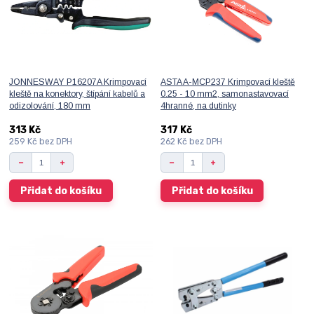
JONNESWAY P16207A Krimpovací
ASTA A-MCP237 Krimpovací kleště
kleště na konektory, štípání kabelů a
0.25 - 10 mm2, samonastavovací
odizolování, 180 mm
4hranné, na dutinky
313 Kč
317 Kč
259 Kč
bez DPH
262 Kč
bez DPH
Přidat do košíku
Přidat do košíku