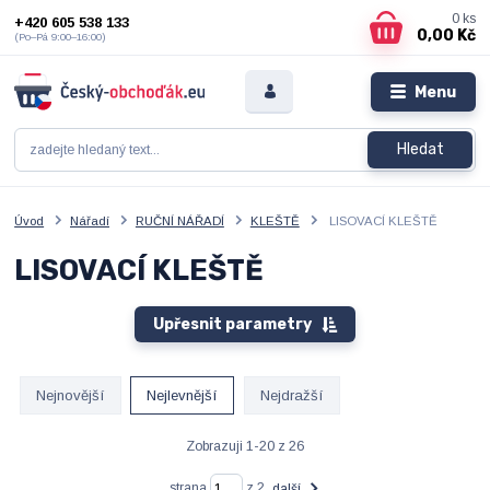
0
ks
+420 605 538 133
0,00 Kč
(Po–Pá 9:00–16:00)
Menu
Hledat
Úvod
Nářadí
RUČNÍ NÁŘADÍ
KLEŠTĚ
LISOVACÍ KLEŠTĚ
LISOVACÍ KLEŠTĚ
Upřesnit parametry
Nejnovější
Nejlevnější
Nejdražší
Zobrazuji 1-20 z 26
strana
z 2
další