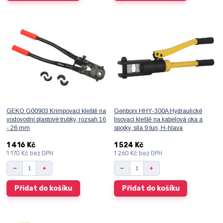
GEKO G00903 Krimpovací kleště na
Genborx HHY-300A Hydraulické
vodovodní plastové trubky, rozsah 16
lisovací kleště na kabelová oka a
- 26 mm
spojky, síla 9 tun, H-hlava
1 416 Kč
1 524 Kč
1 170 Kč
bez DPH
1 260 Kč
bez DPH
Přidat do košíku
Přidat do košíku