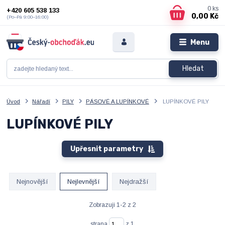
0
ks
+420 605 538 133
0,00 Kč
(Po–Pá 9:00–16:00)
Menu
Hledat
Úvod
Nářadí
PILY
PÁSOVÉ A LUPÍNKOVÉ
LUPÍNKOVÉ PILY
LUPÍNKOVÉ PILY
Upřesnit parametry
Nejnovější
Nejlevnější
Nejdražší
Zobrazuji 1-2 z 2
strana
z 1