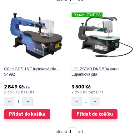
Doprava ZDARMA
Güde GDS 16 E lupínková pila -
HOLZSTAR DKS 504 Vario
54992
Lupenková pila
2 849 Kč
3 500 Kč
/
ks
2 355 Kč
bez DPH
2 893 Kč
bez DPH
Přidat do košíku
Přidat do košíku
strana
z 1