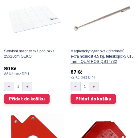
Servisní magnetická podložka
Magnetický vytahovák předmětů,
25x20cm GEKO
extra nosnost 4,5 kg, teleskopický 615
mm - QUATROS QS14732
80 Kč
87 Kč
66 Kč
bez DPH
72 Kč
bez DPH
Přidat do košíku
Přidat do košíku