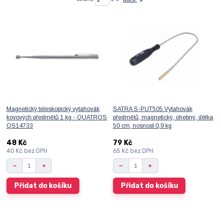
Magnetický teleskopický vytahovák
SATRA S-PUT505 Vytahovák
kovových předmětů 1 kg - QUATROS
předmětů, magnetický, ohebný, délka
QS14733
50 cm, nosnost 0,9 kg
48 Kč
79 Kč
40 Kč
bez DPH
65 Kč
bez DPH
Přidat do košíku
Přidat do košíku