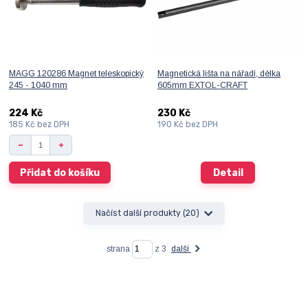
MAGG 120286 Magnet teleskopický
Magnetická lišta na nářadí, délka
245 - 1040 mm
605mm EXTOL-CRAFT
224 Kč
230 Kč
185 Kč
bez DPH
190 Kč
bez DPH
Přidat do košíku
Detail
Načíst další produkty (20)
strana
z 3
další