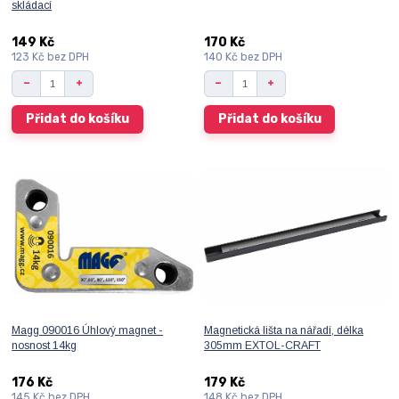
skládací
149 Kč
170 Kč
123 Kč
bez DPH
140 Kč
bez DPH
Přidat do košíku
Přidat do košíku
Magg 090016 Úhlový magnet -
Magnetická lišta na nářadí, délka
nosnost 14kg
305mm EXTOL-CRAFT
176 Kč
179 Kč
145 Kč
bez DPH
148 Kč
bez DPH