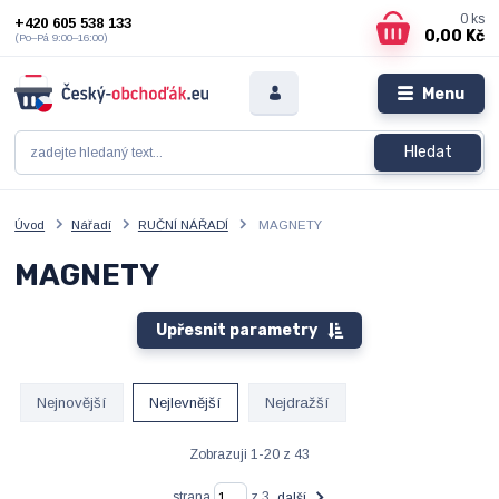
0
ks
+420 605 538 133
0,00 Kč
(Po–Pá 9:00–16:00)
Menu
Hledat
Úvod
Nářadí
RUČNÍ NÁŘADÍ
MAGNETY
MAGNETY
Upřesnit parametry
Nejnovější
Nejlevnější
Nejdražší
Zobrazuji 1-20 z 43
strana
z 3
další