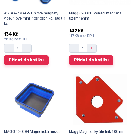
ASTA A-4MAG9 Úhlové magnety
Magg 090011 Svařecí magnet s
víceúhlové mini, nosnost 4 kg, sada 4
uzemněním
ks
142 Kč
134 Kč
117 Kč
bez DPH
111 Kč
bez DPH
Přidat do košíku
Přidat do košíku
MAGG 120284 Magnetická miska
Magg Magnetický úhelník 100 mm