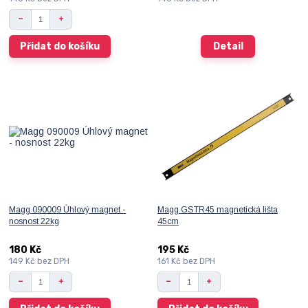
Přidat do košíku
Detail
Magg 090009 Úhlový magnet -
Magg GSTR45 magnetická lišta
nosnost 22kg
45cm
180 Kč
195 Kč
149 Kč
bez DPH
161 Kč
bez DPH