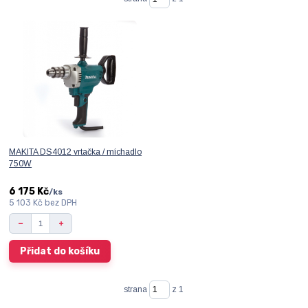
MAKITA DS4012 vrtačka / míchadlo
750W
6 175 Kč
/
ks
5 103 Kč
bez DPH
Přidat do košíku
strana
z 1