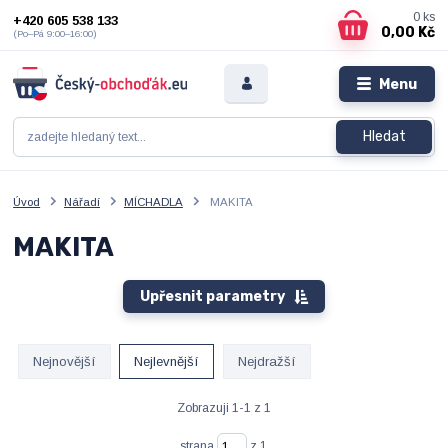
0
ks
+420 605 538 133
0,00 Kč
(Po–Pá 9:00–16:00)
Menu
Hledat
Úvod
Nářadí
MÍCHADLA
MAKITA
MAKITA
Upřesnit parametry
Nejnovější
Nejlevnější
Nejdražší
Zobrazuji 1-1 z 1
strana
z 1